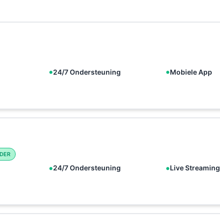
24/7 Ondersteuning
Mobiele App
DER
24/7 Ondersteuning
Live Streamin