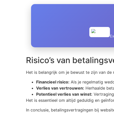
Ex
Risico’s van betalings
Het is belangrijk om je bewust te zijn van de
Financieel risico:
Als je regelmatig wed
Verlies van vertrouwen:
Herhaalde beta
Potentieel verlies van winst:
Vertraging
Het is essentieel om altijd geduldig en geïnf
In conclusie, betalingsvertragingen bij websi