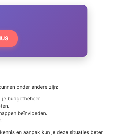
NUS
kunnen onder andere zijn:
 je budgetbeheer.
ten.
happen beïnvloeden.
n.
 kennis en aanpak kun je deze situaties beter