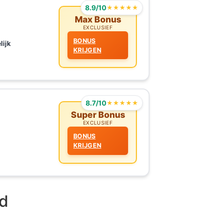
8.9/10
★★★★★
Max Bonus
EXCLUSIEF
BONUS
lijk
KRIJGEN
8.7/10
★★★★★
Super Bonus
EXCLUSIEF
BONUS
KRIJGEN
nd