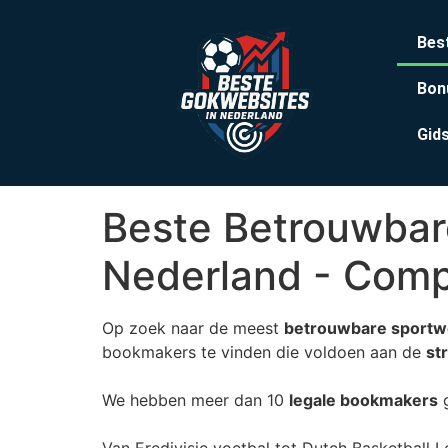
Bes
Bon
Gid
Beste Betrouwbar
Nederland - Comp
Op zoek naar de meest
betrouwbare sport
bookmakers te vinden die voldoen aan de
st
We hebben meer dan 10
legale bookmakers
g
Van Eredivisie voetbal tot Dutch Basketball 