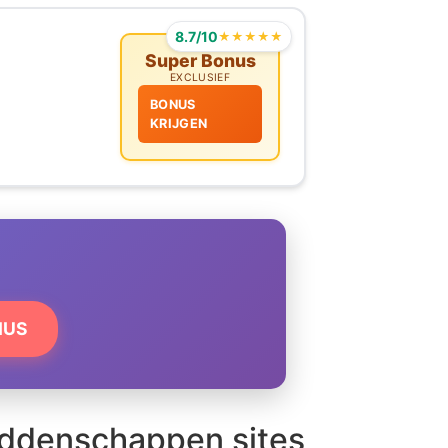
8.7/10
★★★★★
Super Bonus
EXCLUSIEF
BONUS
KRIJGEN
NUS
ddenschappen sites