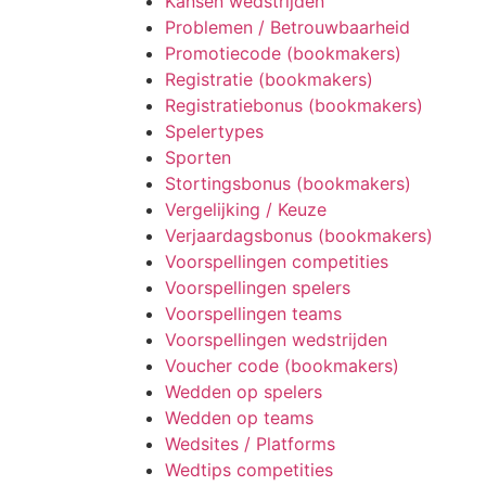
Kansen wedstrijden
Problemen / Betrouwbaarheid
Promotiecode (bookmakers)
Registratie (bookmakers)
Registratiebonus (bookmakers)
Spelertypes
Sporten
Stortingsbonus (bookmakers)
Vergelijking / Keuze
Verjaardagsbonus (bookmakers)
Voorspellingen competities
Voorspellingen spelers
Voorspellingen teams
Voorspellingen wedstrijden
Voucher code (bookmakers)
Wedden op spelers
Wedden op teams
Wedsites / Platforms
Wedtips competities