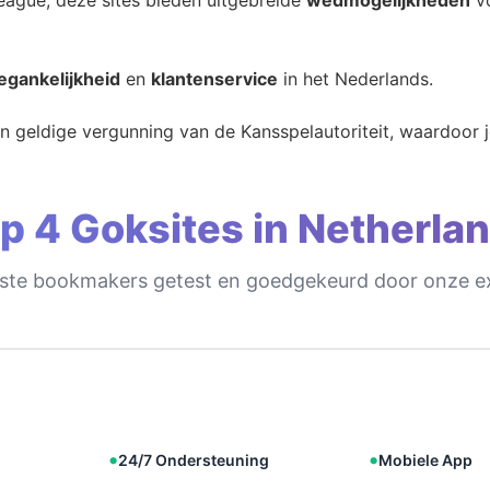
egankelijkheid
en
klantenservice
in het Nederlands.
 geldige vergunning van de Kansspelautoriteit, waardoor 
p 4 Goksites in Netherla
ste bookmakers getest en goedgekeurd door onze e
24/7 Ondersteuning
Mobiele App