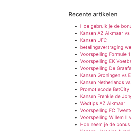
Recente artikelen
Hoe gebruik je de bonu
Kansen AZ Alkmaar vs
Kansen UFC
betalingsvertraging w
Voorspelling Formule 1
Voorspelling EK Voetb
Voorspelling De Graaf
Kansen Groningen vs E
Kansen Netherlands vs
Promotiecode BetCity
Kansen Frenkie de Jon
Wedtips AZ Alkmaar
Voorspelling FC Twent
Voorspelling Willem I
Hoe neem je de bonus 