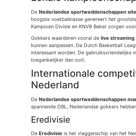
De
Nederlandse sportweddenschappen sit
hoogste voetbalklasse genereert het grootst
Kampioen Divisie en KNVB Beker zorgen voor 
Gokkers waarderen vooral de
live streaming
kunnen aanpassen. De Dutch Basketball Leagu
interessant worden. De gebruiksvriendelijk
toegankelijker dan ooit.
Internationale compet
Nederland
De
Nederlandse sportweddenschappen mar
spannende DBL, Nederlandse gokkers hebben 
Eredivisie
De
Eredivisie
is het vlaggenschip van het Ne