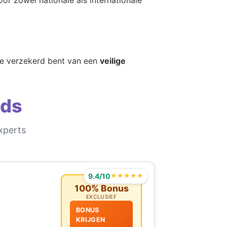
je verzekerd bent van een
veilige
nds
xperts
9.4/10
★★★★★
100% Bonus
EXCLUSIEF
BONUS
KRIJGEN