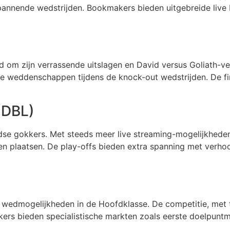
annende wedstrijden. Bookmakers bieden uitgebreide live be
 om zijn verrassende uitslagen en David versus Goliath-ve
e weddenschappen tijdens de knock-out wedstrijden. De fina
(DBL)
dse gokkers. Met steeds meer live streaming-mogelijkheden
plaatsen. De play-offs bieden extra spanning met verhoo
 wedmogelijkheden in de Hoofdklasse. De competitie, met
rs bieden specialistische markten zoals eerste doelpuntma