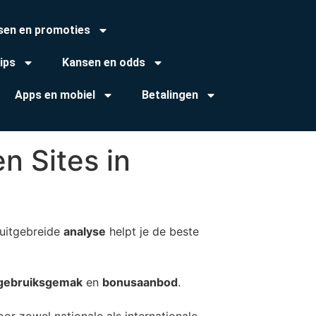
sen en promoties
ips
Kansen en odds
Apps en mobiel
Betalingen
 Sites in
uitgebreide
analyse
helpt je de beste
gebruiksgemak
en
bonusaanbod
.
or zowel nationale als internationale