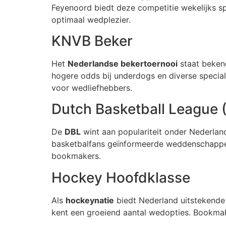
Feyenoord biedt deze competitie wekelijks sp
optimaal wedplezier.
KNVB Beker
Het
Nederlandse bekertoernooi
staat bekend
hogere odds bij underdogs en diverse special
voor wedliefhebbers.
Dutch Basketball League 
De
DBL
wint aan populariteit onder Nederlan
basketbalfans geïnformeerde weddenschappen 
bookmakers.
Hockey Hoofdklasse
Als
hockeynatie
biedt Nederland uitstekende
kent een groeiend aantal wedopties. Bookmake