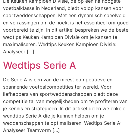
De Keuken Kampioen Divisie, de op één na hoogste
voetbalklasse in Nederland, biedt volop kansen voor
sportweddenschappen. Met een dynamisch speelveld
en verrassingen om de hoek, is het essentieel om goed
voorbereid te zijn. In dit artikel bespreken we de beste
wedtips Keuken Kampioen Divisie om je kansen te
maximaliseren. Wedtips Keuken Kampioen Divisie:
Analyseer […]
Wedtips Serie A
De Serie A is een van de meest competitieve en
spannende voetbalcompetities ter wereld. Voor
liefhebbers van sportweddenschappen biedt deze
competitie tal van mogelijkheden om te profiteren van
je kennis en strategieën. In dit artikel delen we enkele
wendtips Serie A die je kunnen helpen om je
weddenschappen te optimaliseren. Wedtips Serie A:
Analyseer Teamvorm […]