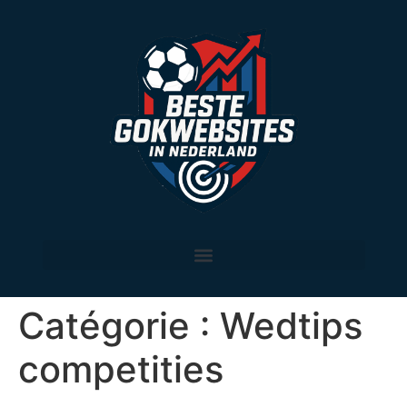
Catégorie :
Wedtips
competities