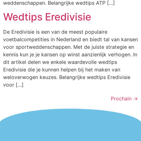
weddenschappen. Belangrijke wedtips ATP […]
Wedtips Eredivisie
De Eredivisie is een van de meest populaire
voetbalcompetities in Nederland en biedt tal van kansen
voor sportweddenschappen. Met de juiste strategie en
kennis kun je je kansen op winst aanzienlijk verhogen. In
dit artikel delen we enkele waardevolle wedtips
Eredivisie die je kunnen helpen bij het maken van
weloverwogen keuzes. Belangrijke wedtips Eredivisie
voor […]
Prochain
→