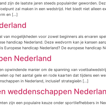
 zijn de laatste jaren steeds populairder geworden. Deze
 doelpunt zal maken in een wedstrijd. Het biedt niet alleen
orm en […]
derland
 van mogelijkheden voor zowel beginners als ervaren spel
se handicap Nederland. Deze wedvorm kan je kansen aanzien
at is Europese handicap Nederland? De europese handicap N
pen Nederland
en opwindende manier om de spanning van voetbalwedstrij
elen op het aantal gele en rode kaarten dat tijdens een we
schappen in Nederland, inclusief strategieën […]
nten weddenschappen Nederla
ten zijn een populaire keuze onder sportliefhebbers in N