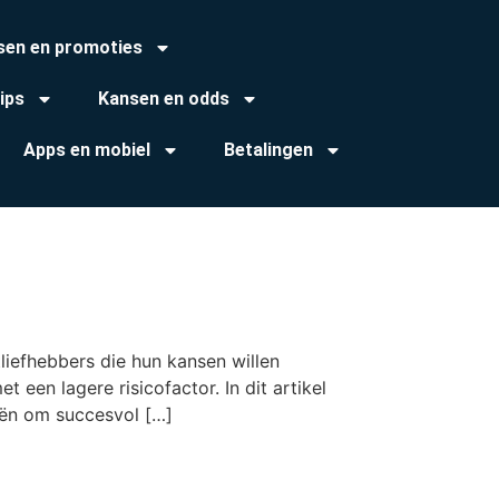
sen en promoties
ips
Kansen en odds
Apps en mobiel
Betalingen
iefhebbers die hun kansen willen
n lagere risicofactor. In dit artikel
eën om succesvol […]