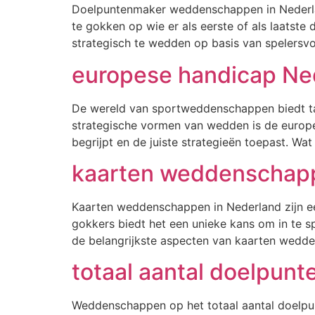
Doelpuntenmaker weddenschappen in Nederland
te gokken op wie er als eerste of als laatste
strategisch te wedden op basis van spelersv
europese handicap Ne
De wereld van sportweddenschappen biedt tal
strategische vormen van wedden is de europe
begrijpt en de juiste strategieën toepast. W
kaarten weddenschap
Kaarten weddenschappen in Nederland zijn e
gokkers biedt het een unieke kans om in te sp
de belangrijkste aspecten van kaarten wedden
totaal aantal doelpu
Weddenschappen op het totaal aantal doelpun