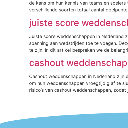
de kans om hun kennis van teams en spelers te 
verschillende soorten totaal aantal doelpu
juiste score weddens
Juiste score weddenschappen in Nederland zij
spanning aan wedstrijden toe te voegen. Dez
te zijn. In dit artikel bespreken we de belang
cashout weddenschap
Cashout weddenschappen in Nederland zijn ee
om hun weddenschappen vroegtijdig af te sluite
risico’s van cashout weddenschappen, zodat