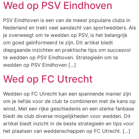
Wed op PSV Eindhoven
PSV Eindhoven is een van de meest populaire clubs in
Nederland en trekt veel aandacht van sportwedders. Als
je overweegt om te wedden op PSV, is het belangrijk
om goed geïnformeerd te zijn. Dit artikel biedt
diepgaande inzichten en praktische tips om succesvol
te wedden op PSV Eindhoven. Strategieën om te
wedden op PSV Eindhoven […]
Wed op FC Utrecht
Wedden op FC Utrecht kan een spannende manier zijn
om je liefde voor de club te combineren met de kans op
winst. Met een rijke geschiedenis en een sterke fanbase
biedt de club diverse mogelijkheden voor wedden. Dit
artikel biedt inzicht in de beste strategieën en tips voor
het plaatsen van weddenschappen op FC Utrecht. […]