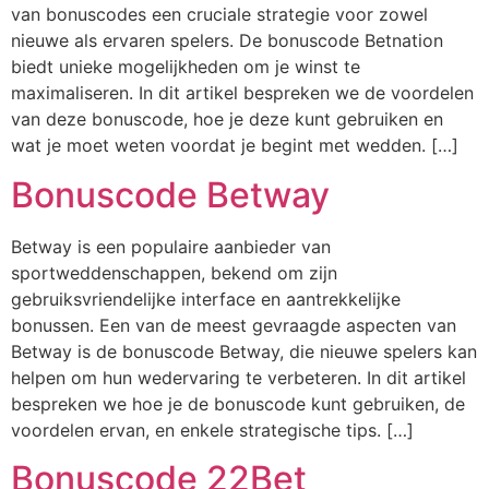
van bonuscodes een cruciale strategie voor zowel
nieuwe als ervaren spelers. De bonuscode Betnation
biedt unieke mogelijkheden om je winst te
maximaliseren. In dit artikel bespreken we de voordelen
van deze bonuscode, hoe je deze kunt gebruiken en
wat je moet weten voordat je begint met wedden. […]
Bonuscode Betway
Betway is een populaire aanbieder van
sportweddenschappen, bekend om zijn
gebruiksvriendelijke interface en aantrekkelijke
bonussen. Een van de meest gevraagde aspecten van
Betway is de bonuscode Betway, die nieuwe spelers kan
helpen om hun wedervaring te verbeteren. In dit artikel
bespreken we hoe je de bonuscode kunt gebruiken, de
voordelen ervan, en enkele strategische tips. […]
Bonuscode 22Bet