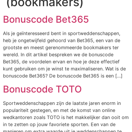
(bookmakers)
Bonuscode Bet365
Als je geïnteresseerd bent in sportweddenschappen,
heb je ongetwijfeld gehoord van Bet365, een van de
grootste en meest gerenommeerde bookmakers ter
wereld. In dit artikel bespreken we de bonuscode
Bet365, de voordelen ervan en hoe je deze effectief
kunt gebruiken om je winst te maximaliseren. Wat is de
bonuscode Bet365? De bonuscode Bet365 is een […]
Bonuscode TOTO
Sportweddenschappen zijn de laatste jaren enorm in
populariteit gestegen, en met de komst van online
wedkantoren zoals TOTO is het makkelijker dan ooit om
in te zetten op jouw favoriete sporten. Een van de
manieren om extra waarde uit je weddenschappen te