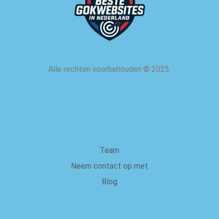
Alle rechten voorbehouden
©
2025.
over ons
Team
Neem contact op met
Blog