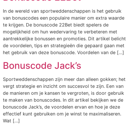
In de wereld van sportweddenschappen is het gebruik
van bonuscodes een populaire manier om extra waarde
te krijgen. De bonuscode 22Bet biedt spelers de
mogelijkheid om hun wedervaring te verbeteren met
aantrekkelijke bonussen en promoties. Dit artikel belicht
de voordelen, tips en strategieën die gepaard gaan met
het gebruik van deze bonuscode. Voordelen van de […]
Bonuscode Jack’s
Sportweddenschappen zijn meer dan alleen gokken; het
vergt strategie en inzicht om succesvol te zijn. Een van
de manieren om je kansen te vergroten, is door gebruik
te maken van bonuscodes. In dit artikel bekijken we de
bonuscode Jack’s, de voordelen ervan en hoe je deze
effectief kunt gebruiken om je winst te maximaliseren.
Wat […]