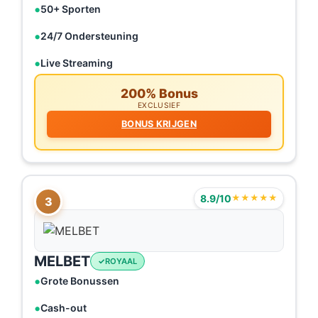
50+ Sporten
24/7 Ondersteuning
Live Streaming
200% Bonus
EXCLUSIEF
BONUS KRIJGEN
8.9/10
★★★★★
3
MELBET
ROYAAL
Grote Bonussen
Cash-out