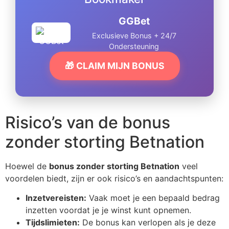
GGBet
Exclusieve Bonus + 24/7
Ondersteuning
🎁 CLAIM MIJN BONUS
Risico’s van de bonus
zonder storting Betnation
Hoewel de
bonus zonder storting Betnation
veel
voordelen biedt, zijn er ook risico’s en aandachtspunten:
Inzetvereisten:
Vaak moet je een bepaald bedrag
inzetten voordat je je winst kunt opnemen.
Tijdslimieten:
De bonus kan verlopen als je deze