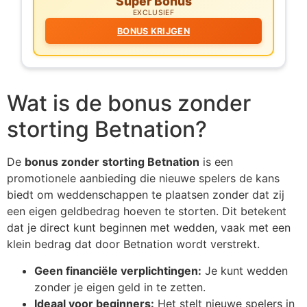
Super Bonus
EXCLUSIEF
BONUS KRIJGEN
Wat is de bonus zonder
storting Betnation?
De
bonus zonder storting Betnation
is een
promotionele aanbieding die nieuwe spelers de kans
biedt om weddenschappen te plaatsen zonder dat zij
een eigen geldbedrag hoeven te storten. Dit betekent
dat je direct kunt beginnen met wedden, vaak met een
klein bedrag dat door Betnation wordt verstrekt.
Geen financiële verplichtingen:
Je kunt wedden
zonder je eigen geld in te zetten.
Ideaal voor beginners:
Het stelt nieuwe spelers in