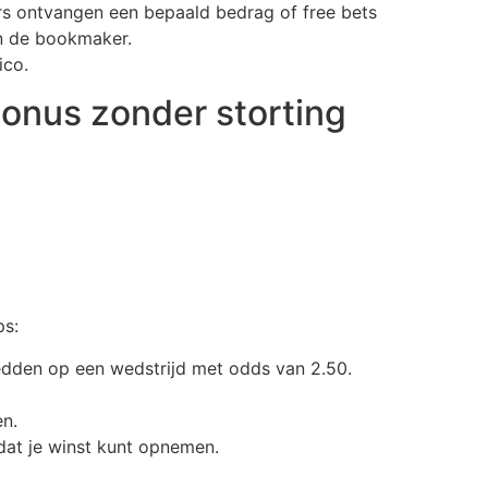
s ontvangen een bepaald bedrag of free bets
an de bookmaker.
ico.
bonus zonder storting
ps:
wedden op een wedstrijd met odds van 2.50.
en.
dat je winst kunt opnemen.