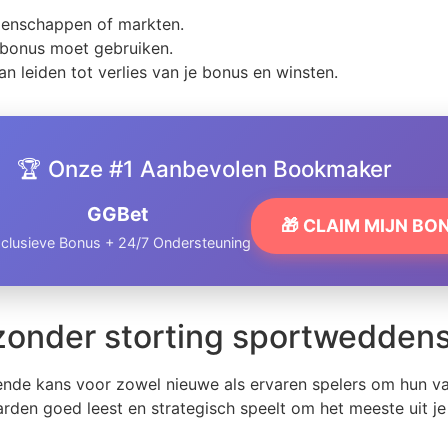
ddenschappen of markten.
e bonus moet gebruiken.
an leiden tot verlies van je bonus en winsten.
🏆 Onze #1 Aanbevolen Bookmaker
GGBet
🎁 CLAIM MIJN BO
clusieve Bonus + 24/7 Ondersteuning
 zonder storting sportwedde
ende kans voor zowel nieuwe als ervaren spelers om hun va
rden goed leest en strategisch speelt om het meeste uit je b