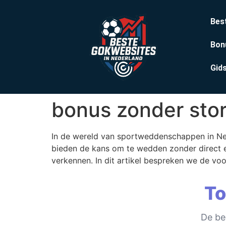
Bes
Bon
Gid
bonus zonder sto
In de wereld van sportweddenschappen in Ned
bieden de kans om te wedden zonder direct e
verkennen. In dit artikel bespreken we de v
To
De be