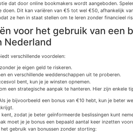
tie dat door online bookmakers wordt aangeboden. Speler
e doen. Dit kan variëren van €5 tot wel €50, afhankelijk v
at ze hen in staat stellen om te leren zonder financieel ris
ën voor het gebruik van een 
 Nederland
iedt verschillende voordelen:
onder je eigen geld te riskeren.
en en verschillende weddenschappen uit te proberen.
ccesvol bent, kun je je winsten opnemen.
k om een strategische aanpak te hanteren. Hier zijn enkele ti
 Als je bijvoorbeeld een bonus van €10 hebt, kun je beter 
krijgt.
kent, zodat je beter geïnformeerde beslissingen kunt nem
ak moet je je bonus een bepaald aantal keer inzetten voor
 het gebruik van bonussen zonder storting: