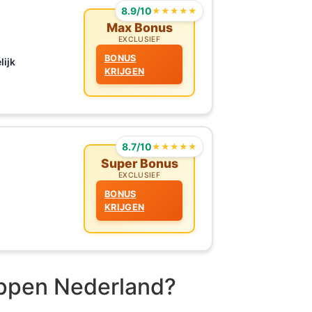
8.9/10
★★★★★
Max Bonus
EXCLUSIEF
BONUS
lijk
KRIJGEN
8.7/10
★★★★★
Super Bonus
EXCLUSIEF
BONUS
KRIJGEN
appen Nederland?