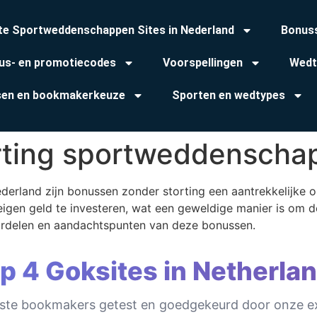
te Sportweddenschappen Sites in Nederland
Bonus
us- en promotiecodes
Voorspellingen
Wedt
sen en bookmakerkeuze
Sporten en wedtypes
rting sportweddenscha
erland zijn bonussen zonder storting een aantrekkelijke 
igen geld te investeren, wat een geweldige manier is om 
oordelen en aandachtspunten van deze bonussen.
p 4 Goksites in Netherla
ste bookmakers getest en goedgekeurd door onze e