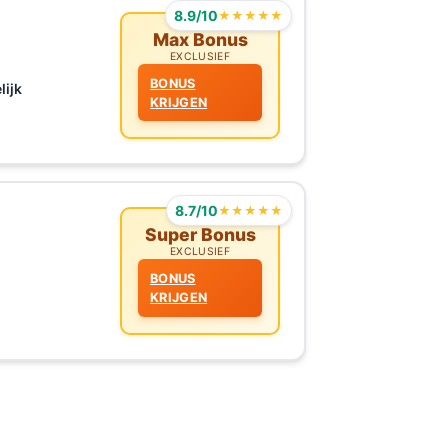
8.9/10
★★★★★
Max Bonus
EXCLUSIEF
BONUS
lijk
KRIJGEN
8.7/10
★★★★★
Super Bonus
EXCLUSIEF
BONUS
KRIJGEN