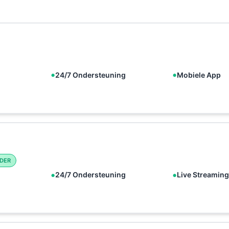
24/7 Ondersteuning
Mobiele App
DER
24/7 Ondersteuning
Live Streamin