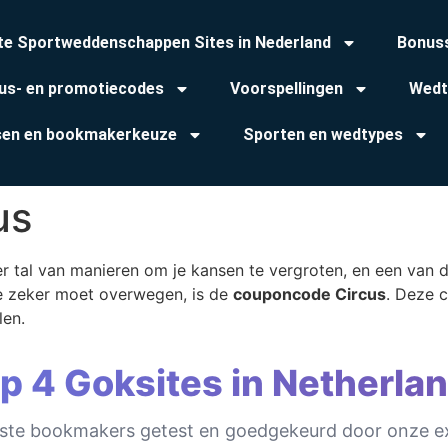
te Sportweddenschappen Sites in Nederland
Bonus
us- en promotiecodes
Voorspellingen
Wedt
sen en bookmakerkeuze
Sporten en wedtypes
us
r tal van manieren om je kansen te vergroten, en een van 
e zeker moet overwegen, is de
couponcode Circus
. Deze 
len.
p 4 Goksites in Netherla
ste bookmakers getest en goedgekeurd door onze e