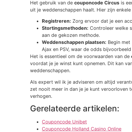
Het gebruik van de
couponcode Circus
is ee
uit je weddenschappen haalt. Hier zijn enkele 
Registreren:
Zorg ervoor dat je een acc
Stortingsmethoden:
Controleer welke s
aan de gekozen methode.
Weddenschappen plaatsen:
Begin met 
Ajax en PSV, waar de odds bijvoorbeeld 
Het is essentieel om de voorwaarden van de
voordat je je winst kunt opnemen. Dit kan va
weddenschappen.
Als expert wil ik je adviseren om altijd vera
zet nooit meer in dan je je kunt veroorloven 
verhogen.
Gerelateerde artikelen:
Couponcode Unibet
Couponcode Holland Casino Online