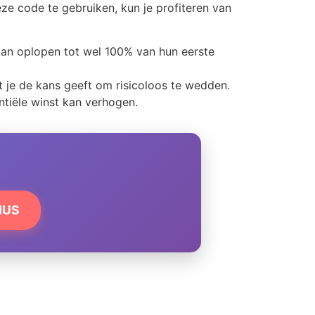
ze code te gebruiken, kun je profiteren van
an oplopen tot wel 100% van hun eerste
e de kans geeft om risicoloos te wedden.
tiële winst kan verhogen.
NUS