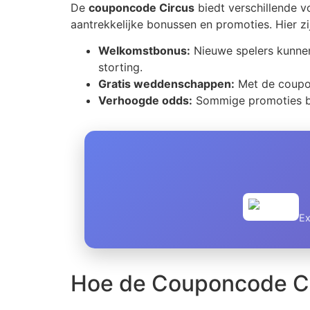
De
couponcode Circus
biedt verschillende v
aantrekkelijke bonussen en promoties. Hier zi
Welkomstbonus:
Nieuwe spelers kunnen
storting.
Gratis weddenschappen:
Met de coupon
Verhoogde odds:
Sommige promoties bie
Ex
Hoe de Couponcode Ci