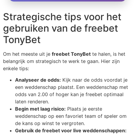
Strategische tips voor het
gebruiken van de freebet
TonyBet
Om het meeste uit je
freebet TonyBet
te halen, is het
belangrijk om strategisch te werk te gaan. Hier zijn
enkele tips:
Analyseer de odds:
Kijk naar de odds voordat je
een weddenschap plaatst. Een weddenschap met
odds van 2.00 of hoger kan je freebet optimaal
laten renderen.
Begin met laag risico:
Plaats je eerste
weddenschap op een favoriet team of speler om
de kans op winst te vergroten.
Gebruik de freebet voor live weddenschappen: