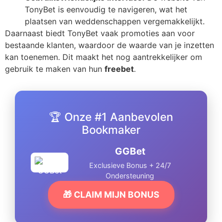
TonyBet is eenvoudig te navigeren, wat het
plaatsen van weddenschappen vergemakkelijkt.
Daarnaast biedt TonyBet vaak promoties aan voor
bestaande klanten, waardoor de waarde van je inzetten
kan toenemen. Dit maakt het nog aantrekkelijker om
gebruik te maken van hun
freebet
.
🏆 Onze #1 Aanbevolen
Bookmaker
GGBet
Exclusieve Bonus + 24/7
Ondersteuning
🎁 CLAIM MIJN BONUS