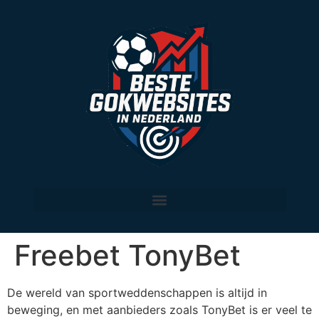
Freebet TonyBet
De wereld van sportweddenschappen is altijd in
beweging, en met aanbieders zoals TonyBet is er veel te