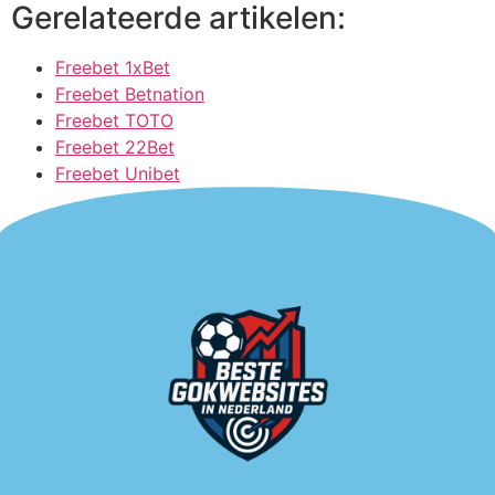
Gerelateerde artikelen:
Freebet 1xBet
Freebet Betnation
Freebet TOTO
Freebet 22Bet
Freebet Unibet