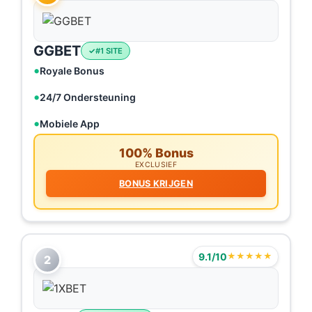
GGBET
#1 SITE
Royale Bonus
24/7 Ondersteuning
Mobiele App
100% Bonus
EXCLUSIEF
BONUS KRIJGEN
9.1/10
★★★★★
2