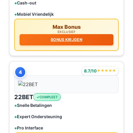
Cash-out
Mobiel Vriendelijk
Max Bonus
EXCLUSIEF
BONUS KRIJGEN
8.7/10
★★★★★
4
22BET
COMPLEET
Snelle Betalingen
Expert Ondersteuning
Pro Interface