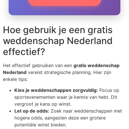
Hoe gebruik je een gratis
weddenschap Nederland
effectief?
Het effectief gebruiken van een
gratis weddenschap
Nederland
vereist strategische planning. Hier zijn
enkele tips:
Kies je weddenschappen zorgvuldig:
Focus op
sportevenementen waar je kennis van hebt. Dit
vergroot je kans op winst.
Let op de odds:
Zoek naar weddenschappen met
hogere odds, aangezien deze een grotere
potentiële winst bieden.