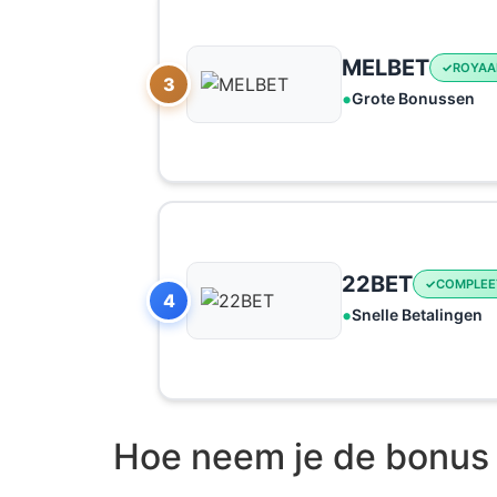
MELBET
ROYAA
3
Grote Bonussen
22BET
COMPLEE
4
Snelle Betalingen
Hoe neem je de bonus o