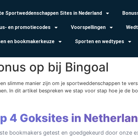
te Sportweddenschappen Sites in Nederland
Bonus
us- en promotiecodes
Voorspellingen
Wedt
sen en bookmakerkeuze
Sporten en wedtypes
nus op bij Bingoal
en slimme manier zijn om je sportweddenschappen te verst
en. In dit artikel bespreken we stap voor stap hoe je de bo
p 4 Goksites in Netherla
ste bookmakers getest en goedgekeurd door onze e