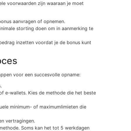
nkele voorwaarden zijn waaraan je moet
 bonus aanvragen of opnemen.
nimale storting doen om in aanmerking te
edrag inzetten voordat je de bonus kunt
oces
tappen voor een succesvolle opname:
.
 of e-wallets. Kies de methode die het beste
ntuele minimum- of maximumlimieten die
en vertragingen.
gsmethode. Soms kan het tot 5 werkdagen