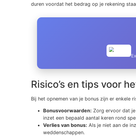
duren voordat het bedrag op je rekening staa
Ex
Risico’s en tips voor h
Bij het opnemen van je bonus zijn er enkele 
Bonusvoorwaarden:
Zorg ervoor dat je
inzet een bepaald aantal keren rond spee
Verlies van bonus:
Als je niet aan de in
weddenschappen.