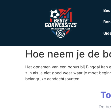
Bes
Bon
Gid
Hoe neem je de bo
Het opnemen van een bonus bij Bingoal kan e
zijn als je niet goed weet waar je moet beginn
belangrijke aandachtspunten.
To
De be