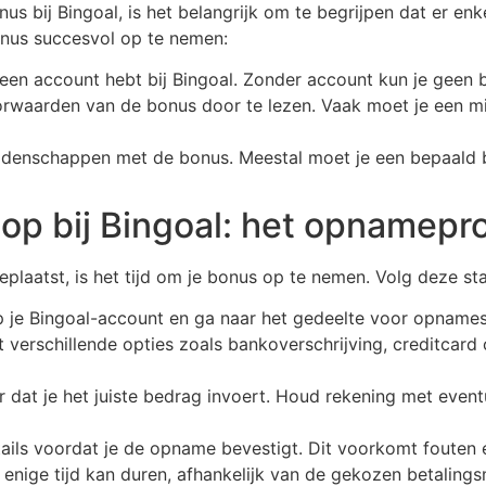
us bij Bingoal, is het belangrijk om te begrijpen dat er e
onus succesvol op te nemen:
 een account hebt bij Bingoal. Zonder account kun je geen
waarden van de bonus door te lezen. Vaak moet je een mi
denschappen met de bonus. Meestal moet je een bepaald b
op bij Bingoal: het opnamepr
plaatst, is het tijd om je bonus op te nemen. Volg deze s
 je Bingoal-account en ga naar het gedeelte voor opnames
 verschillende opties zoals bankoverschrijving, creditcard
 dat je het juiste bedrag invoert. Houd rekening met eve
tails voordat je de opname bevestigt. Dit voorkomt fouten 
nige tijd kan duren, afhankelijk van de gekozen betalin