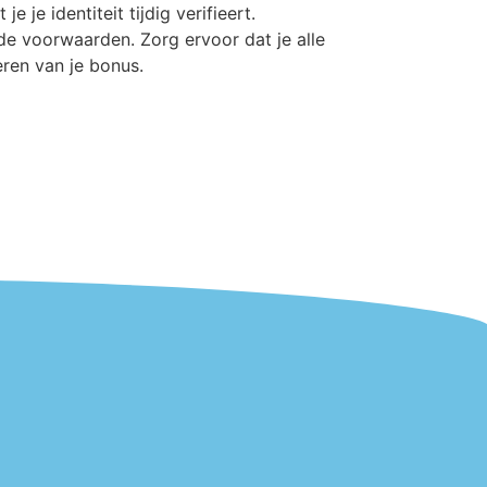
e identiteit tijdig verifieert.
de voorwaarden. Zorg ervoor dat je alle
ren van je bonus.