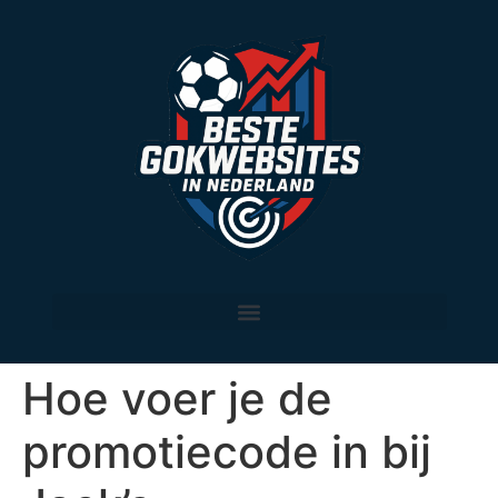
Hoe voer je de
promotiecode in bij