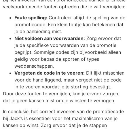
veelvoorkomende fouten optreden die je wilt vermijden:
Foute spelling:
Controleer altijd de spelling van de
promotiecode. Een klein foutje kan betekenen dat
je de aanbieding mist.
Niet voldoen aan voorwaarden:
Zorg ervoor dat
je de specifieke voorwaarden van de promotie
begrijpt. Sommige codes zijn bijvoorbeeld alleen
geldig voor bepaalde sporten of types
weddenschappen.
Vergeten de code in te voeren:
Dit lijkt misschien
voor de hand liggend, maar vergeet niet de code
in te voeren voordat je je storting bevestigt.
Door deze fouten te vermijden, kun je ervoor zorgen
dat je geen kansen mist om je winsten te verhogen.
In conclusie, het correct invoeren van de promotiecode
bij Jack’s is essentieel voor het maximaliseren van je
kansen op winst. Zorg ervoor dat je de stappen