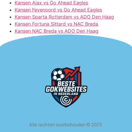
Kansen Ajax vs Go Ahead Eagles
Kansen Feyenoord vs Go Ahead Eagles
Kansen Sparta Rotterdam vs ADO Den Haag
Kansen Fortuna Sittard vs NAC Breda
Kansen NAC Breda vs ADO Den Haag
Alle rechten voorbehouden
©
2025.