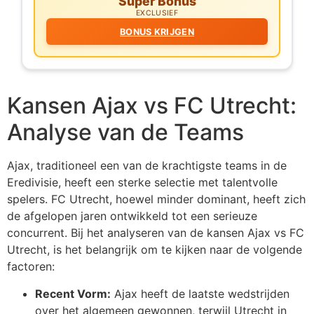
Super Bonus
EXCLUSIEF
BONUS KRIJGEN
Kansen Ajax vs FC Utrecht:
Analyse van de Teams
Ajax, traditioneel een van de krachtigste teams in de
Eredivisie, heeft een sterke selectie met talentvolle
spelers. FC Utrecht, hoewel minder dominant, heeft zich
de afgelopen jaren ontwikkeld tot een serieuze
concurrent. Bij het analyseren van de kansen Ajax vs FC
Utrecht, is het belangrijk om te kijken naar de volgende
factoren:
Recent Vorm:
Ajax heeft de laatste wedstrijden
over het algemeen gewonnen, terwijl Utrecht in