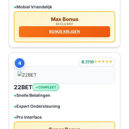
Mobiel Vriendelijk
Max Bonus
EXCLUSIEF
BONUS KRIJGEN
8.7/10
★★★★★
4
22BET
COMPLEET
Snelle Betalingen
Expert Ondersteuning
Pro Interface