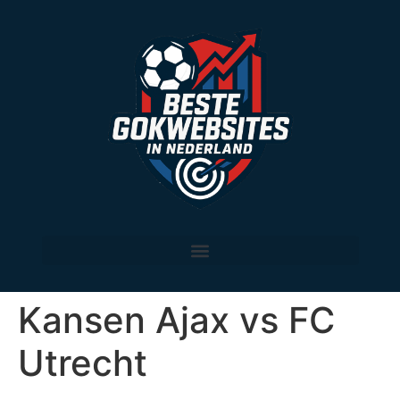
Kansen Ajax vs FC
Utrecht