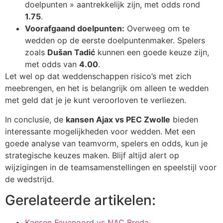
doelpunten » aantrekkelijk zijn, met odds rond
1.75
.
Voorafgaand doelpunten:
Overweeg om te
wedden op de eerste doelpuntenmaker. Spelers
zoals
Dušan Tadić
kunnen een goede keuze zijn,
met odds van
4.00
.
Let wel op dat weddenschappen risico’s met zich
meebrengen, en het is belangrijk om alleen te wedden
met geld dat je je kunt veroorloven te verliezen.
In conclusie, de
kansen Ajax vs PEC Zwolle
bieden
interessante mogelijkheden voor wedden. Met een
goede analyse van teamvorm, spelers en odds, kun je
strategische keuzes maken. Blijf altijd alert op
wijzigingen in de teamsamenstellingen en speelstijl voor
de wedstrijd.
Gerelateerde artikelen:
Kansen Feyenoord vs NAC Breda