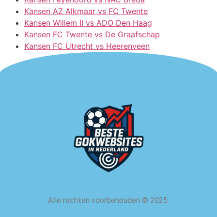
Kansen AZ Alkmaar vs FC Twente
Kansen Willem II vs ADO Den Haag
Kansen FC Twente vs De Graafschap
Kansen FC Utrecht vs Heerenveen
Alle rechten voorbehouden
©
2025.