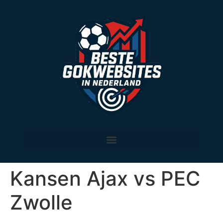
Kansen Ajax vs PEC
Zwolle