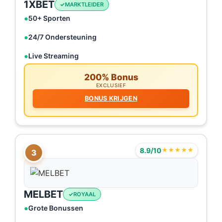
1XBET
MARKTLEIDER
50+ Sporten
24/7 Ondersteuning
Live Streaming
200% Bonus
EXCLUSIEF
BONUS KRIJGEN
8.9/10
★★★★★
3
MELBET
ROYAAL
Grote Bonussen