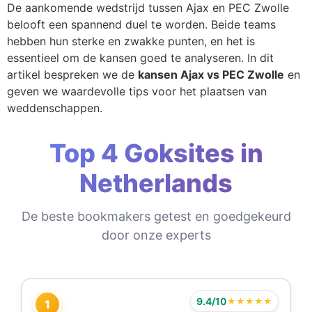
De aankomende wedstrijd tussen Ajax en PEC Zwolle
belooft een spannend duel te worden. Beide teams
hebben hun sterke en zwakke punten, en het is
essentieel om de kansen goed te analyseren. In dit
artikel bespreken we de
kansen Ajax vs PEC Zwolle
en
geven we waardevolle tips voor het plaatsen van
weddenschappen.
Top 4 Goksites in
Netherlands
De beste bookmakers getest en goedgekeurd
door onze experts
9.4/10
★★★★★
1