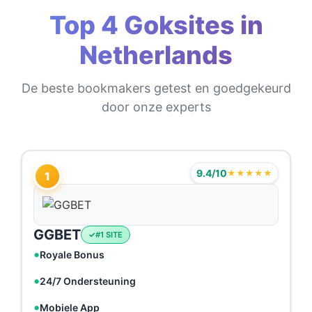
Top 4 Goksites in
Netherlands
De beste bookmakers getest en goedgekeurd
door onze experts
9.4/10
★★★★★
1
GGBET
#1 SITE
Royale Bonus
24/7 Ondersteuning
Mobiele App