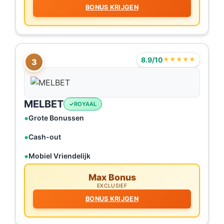
BONUS KRIJGEN
8.9/10
★★★★★
3
MELBET
ROYAAL
Grote Bonussen
Cash-out
Mobiel Vriendelijk
Max Bonus
EXCLUSIEF
BONUS KRIJGEN