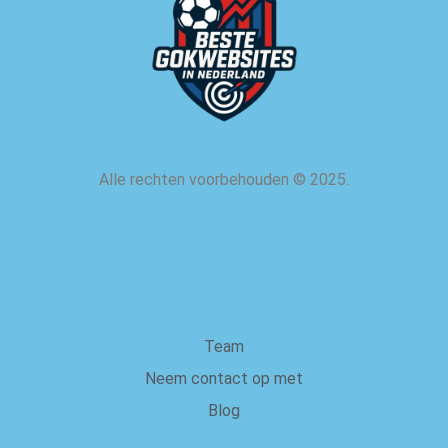
Alle rechten voorbehouden
©
2025.
over ons
Team
Neem contact op met
Blog