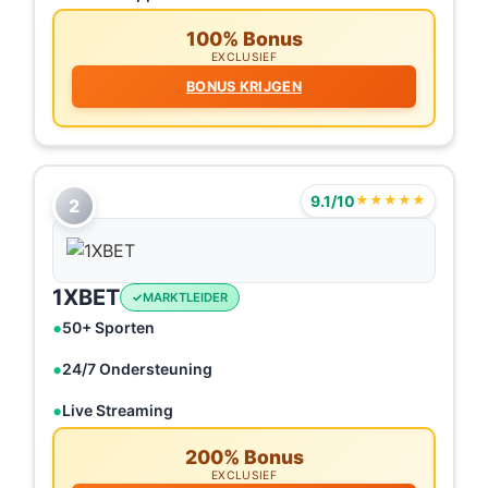
100% Bonus
EXCLUSIEF
BONUS KRIJGEN
9.1/10
★★★★★
2
1XBET
MARKTLEIDER
50+ Sporten
24/7 Ondersteuning
Live Streaming
200% Bonus
EXCLUSIEF