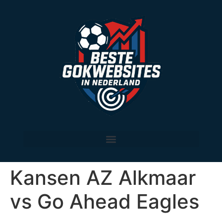
Kansen AZ Alkmaar
vs Go Ahead Eagles