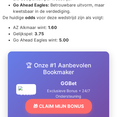
Go Ahead Eagles:
Betrouwbare uitvorm, maar
kwetsbaar in de verdediging.
De huidige
odds
voor deze wedstrijd zijn als volgt:
AZ Alkmaar wint:
1.60
Gelijkspel:
3.75
Go Ahead Eagles wint:
5.00
🏆 Onze #1 Aanbevolen
Bookmaker
GGBet
Exclusieve Bonus + 24/7
Ondersteuning
🎁 CLAIM MIJN BONUS