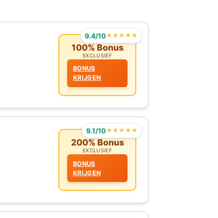
9.4/10
★★★★★
100% Bonus
EXCLUSIEF
BONUS
KRIJGEN
9.1/10
★★★★★
200% Bonus
EXCLUSIEF
BONUS
g
KRIJGEN