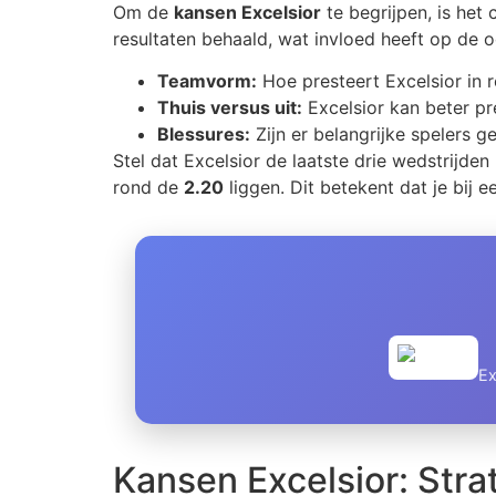
Om de
kansen Excelsior
te begrijpen, is het
resultaten behaald, wat invloed heeft op de 
Teamvorm:
Hoe presteert Excelsior in r
Thuis versus uit:
Excelsior kan beter pre
Blessures:
Zijn er belangrijke spelers g
Stel dat Excelsior de laatste drie wedstrijd
rond de
2.20
liggen. Dit betekent dat je bij 
Ex
Kansen Excelsior: Stra