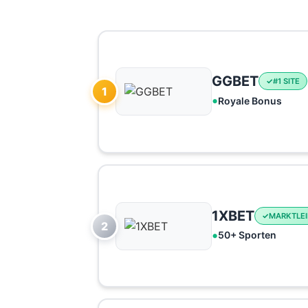
GGBET
#1 SITE
1
Royale Bonus
1XBET
MARKTLEI
2
50+ Sporten