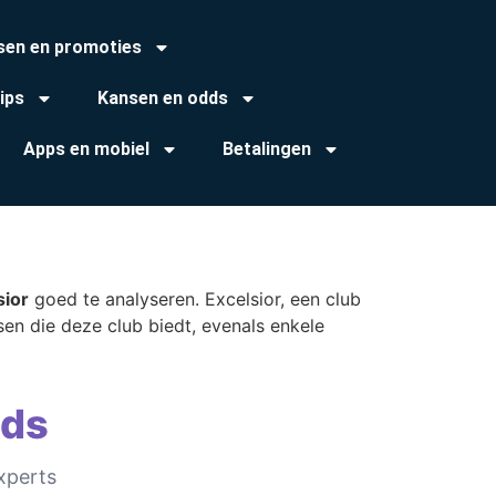
sen en promoties
ips
Kansen en odds
Apps en mobiel
Betalingen
sior
goed te analyseren. Excelsior, een club
sen die deze club biedt, evenals enkele
nds
xperts