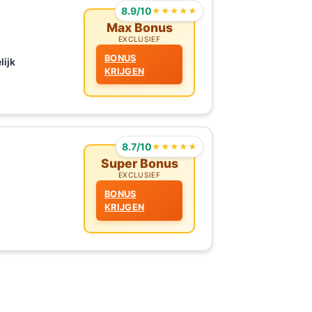
8.9/10
★★★★★
Max Bonus
EXCLUSIEF
BONUS
lijk
KRIJGEN
8.7/10
★★★★★
Super Bonus
EXCLUSIEF
BONUS
KRIJGEN