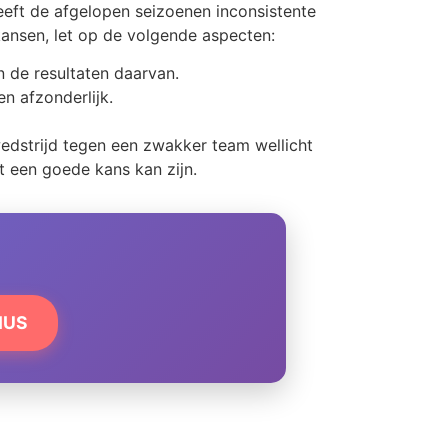
heeft de afgelopen seizoenen inconsistente
kansen, let op de volgende aspecten:
n de resultaten daarvan.
en afzonderlijk.
edstrijd tegen een zwakker team wellicht
 een goede kans kan zijn.
NUS