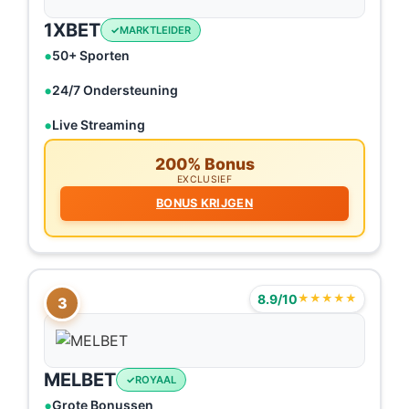
1XBET
MARKTLEIDER
50+ Sporten
24/7 Ondersteuning
Live Streaming
200% Bonus
EXCLUSIEF
BONUS KRIJGEN
8.9/10
★★★★★
3
MELBET
ROYAAL
Grote Bonussen