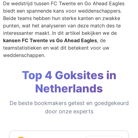
De wedstrijd tussen FC Twente en Go Ahead Eagles
biedt een spannende kans voor weddenschappers.
Beide teams hebben hun sterke kanten en zwakke
punten, wat het analyseren van deze match des te
interessanter maakt. In dit artikel bekijken we de
kansen FC Twente vs Go Ahead Eagles
, de
teamstatistieken en wat dit betekent voor uw
weddenschappen.
Top 4 Goksites in
Netherlands
De beste bookmakers getest en goedgekeurd
door onze experts