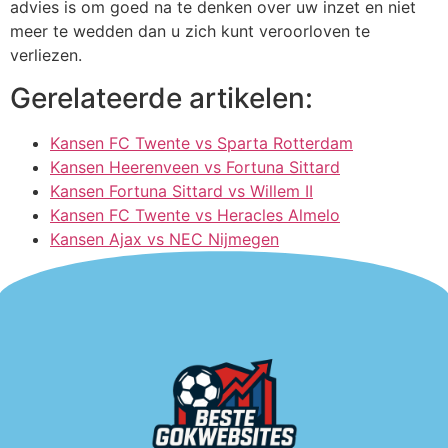
advies is om goed na te denken over uw inzet en niet
meer te wedden dan u zich kunt veroorloven te
verliezen.
Gerelateerde artikelen:
Kansen FC Twente vs Sparta Rotterdam
Kansen Heerenveen vs Fortuna Sittard
Kansen Fortuna Sittard vs Willem II
Kansen FC Twente vs Heracles Almelo
Kansen Ajax vs NEC Nijmegen