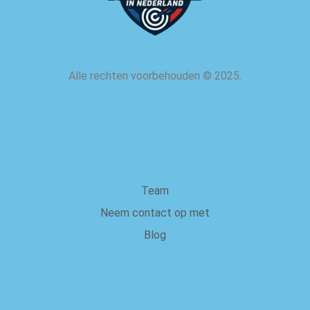
Alle rechten voorbehouden
©
2025.
over ons
Team
Neem contact op met
Blog
Wettelijk