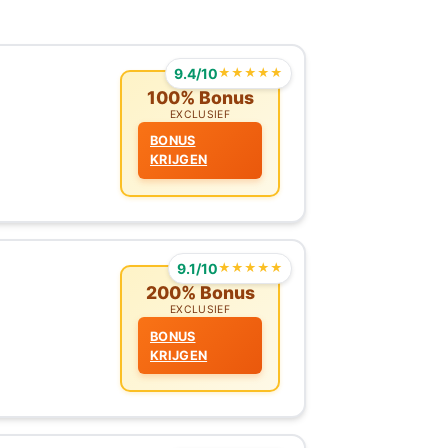
9.4/10
★★★★★
100% Bonus
EXCLUSIEF
BONUS
KRIJGEN
9.1/10
★★★★★
200% Bonus
EXCLUSIEF
BONUS
g
KRIJGEN