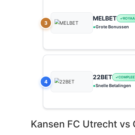
MELBET
ROYAA
3
Grote Bonussen
22BET
COMPLEE
4
Snelle Betalingen
Kansen FC Utrecht vs