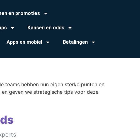
sen en promoties
ips
Kansen en odds
Apps en mobiel
Betalingen
de teams hebben hun eigen sterke punten en
 en geven we strategische tips voor deze
nds
xperts