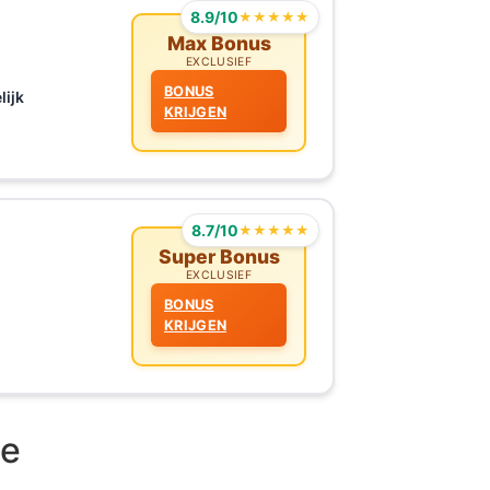
8.9/10
★★★★★
Max Bonus
EXCLUSIEF
BONUS
lijk
KRIJGEN
8.7/10
★★★★★
Super Bonus
EXCLUSIEF
BONUS
KRIJGEN
se