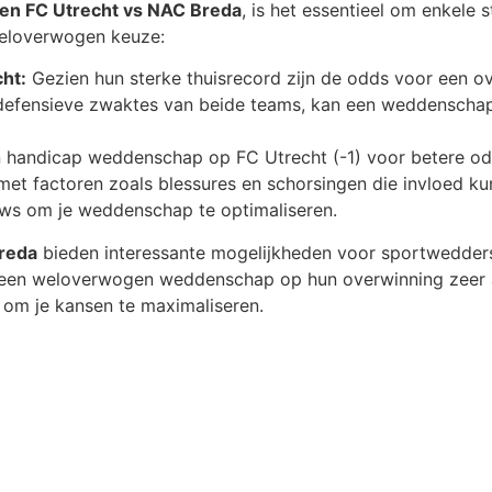
en FC Utrecht vs NAC Breda
, is het essentieel om enkele 
weloverwogen keuze:
ht:
Gezien hun sterke thuisrecord zijn de odds voor een o
defensieve zwaktes van beide teams, kan een weddensch
handicap weddenschap op FC Utrecht (-1) voor betere o
met factoren zoals blessures en schorsingen die invloed k
euws om je weddenschap te optimaliseren.
reda
bieden interessante mogelijkheden voor sportwedders
een weloverwogen weddenschap op hun overwinning zeer aant
 om je kansen te maximaliseren.