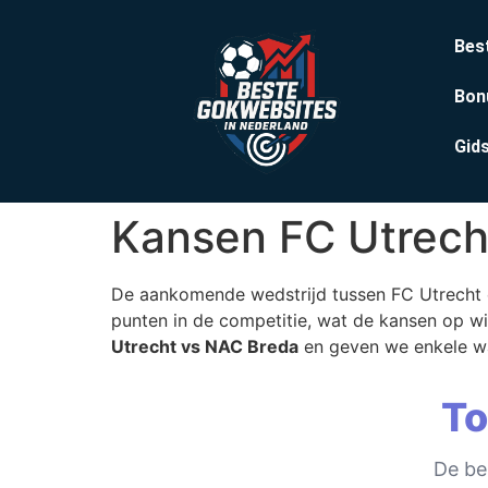
Bes
Bon
Gid
Kansen FC Utrech
De aankomende wedstrijd tussen FC Utrecht e
punten in de competitie, wat de kansen op wi
Utrecht vs NAC Breda
en geven we enkele wa
To
De be