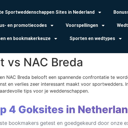
te Sportweddenschappen Sites in Nederland
Bonus
us- en promotiecodes
Voorspellingen
Wedt
sen en bookmakerkeuze
Sporten en wedtypes
t vs NAC Breda
n NAC Breda belooft een spannende confrontatie te worden
nst en verlies zeer interessant maakt voor sportwedders. I
ardevolle tips voor je weddenschappen.
p 4 Goksites in Netherla
ste bookmakers getest en goedgekeurd door onze e