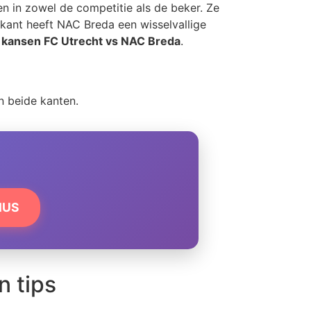
n in zowel de competitie als de beker. Ze
kant heeft NAC Breda een wisselvallige
e
kansen FC Utrecht vs NAC Breda
.
n beide kanten.
NUS
 tips