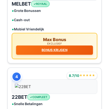
MELBET
ROYAAL
Grote Bonussen
Cash-out
Mobiel Vriendelijk
Max Bonus
EXCLUSIEF
BONUS KRIJGEN
8.7/10
★★★★★
4
22BET
COMPLEET
Snelle Betalingen