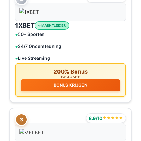
1XBET
MARKTLEIDER
50+ Sporten
24/7 Ondersteuning
Live Streaming
200% Bonus
EXCLUSIEF
BONUS KRIJGEN
8.9/10
★★★★★
3