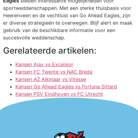
Eagles
bieden interessante mogelijkheden voor
sportweddenschappen. Met een sterke thuisbasis voor
Heerenveen en de vechtlust van Go Ahead Eagles, zijn
er diverse strategieën te overwegen. Blijf alert en maak
gebruik van de beschikbare informatie voor een
succesvolle weddenschap.
Gerelateerde artikelen:
Kansen Ajax vs Excelsior
Kansen FC Twente vs NAC Breda
Kansen AZ Alkmaar vs Vitesse
Kansen Go Ahead Eagles vs Fortuna Sittard
Kansen PSV Eindhoven vs FC Utrecht