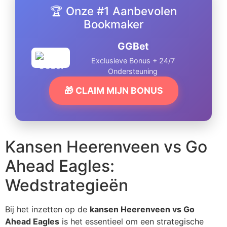
🏆 Onze #1 Aanbevolen
Bookmaker
GGBet
Exclusieve Bonus + 24/7
Ondersteuning
🎁 CLAIM MIJN BONUS
Kansen Heerenveen vs Go
Ahead Eagles:
Wedstrategieën
Bij het inzetten op de
kansen Heerenveen vs Go
Ahead Eagles
is het essentieel om een strategische