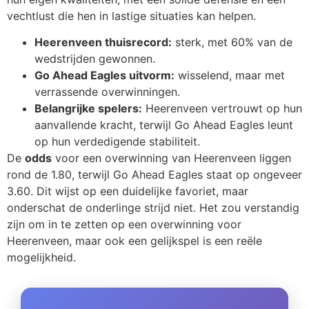
vechtlust die hen in lastige situaties kan helpen.
Heerenveen thuisrecord:
sterk, met 60% van de
wedstrijden gewonnen.
Go Ahead Eagles uitvorm:
wisselend, maar met
verrassende overwinningen.
Belangrijke spelers:
Heerenveen vertrouwt op hun
aanvallende kracht, terwijl Go Ahead Eagles leunt
op hun verdedigende stabiliteit.
De
odds
voor een overwinning van Heerenveen liggen
rond de 1.80, terwijl Go Ahead Eagles staat op ongeveer
3.60. Dit wijst op een duidelijke favoriet, maar
onderschat de onderlinge strijd niet. Het zou verstandig
zijn om in te zetten op een overwinning voor
Heerenveen, maar ook een gelijkspel is een reële
mogelijkheid.