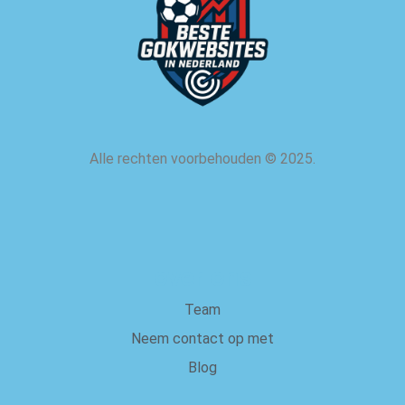
Alle rechten voorbehouden
©
2025.
over ons
Team
Neem contact op met
Blog