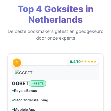
Top 4 Goksites in
Netherlands
De beste bookmakers getest en goedgekeurd
door onze experts
9.4/10
★★★★★
1
GGBET
#1 SITE
Royale Bonus
24/7 Ondersteuning
Mobiele App