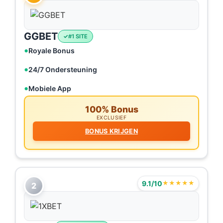
GGBET
#1 SITE
Royale Bonus
24/7 Ondersteuning
Mobiele App
100% Bonus
EXCLUSIEF
BONUS KRIJGEN
9.1/10
★★★★★
2