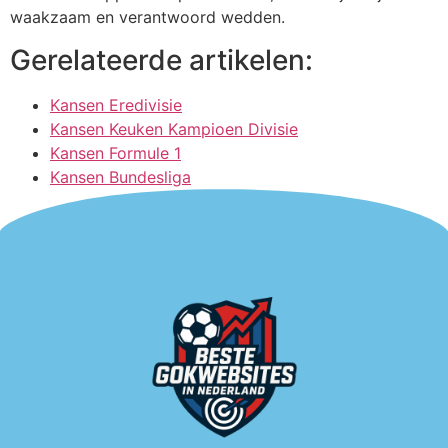
waakzaam en verantwoord wedden.
Gerelateerde artikelen:
Kansen Eredivisie
Kansen Keuken Kampioen Divisie
Kansen Formule 1
Kansen Bundesliga