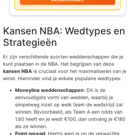
Kansen NBA: Wedtypes en
Strategieën
Er zijn verschillende soorten weddenschappen die je
kunt plaatsen in de NBA. Het begrijpen van deze
kansen NBA
is cruciaal voor het maximaliseren van je
winst. Hieronder vind je enkele populaire wedtypes:
Moneyline weddenschappen:
Dit is de
eenvoudigste vorm van wedden, waarbij je
simpelweg inzet op welk team de wedstrijd zal
winnen. Bijvoorbeeld, als Team A een odds van
1.80 heeft en je wedt €100, dan ontvang je €180
als ze winnen.
Point spread:
Hierbij wed je op de verwachte