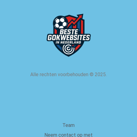
Alle rechten voorbehouden
©
2025.
over ons
Team
Neem contact op met