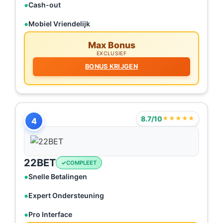
Cash-out
Mobiel Vriendelijk
Max Bonus
EXCLUSIEF
BONUS KRIJGEN
8.7/10
★★★★★
4
22BET
COMPLEET
Snelle Betalingen
Expert Ondersteuning
Pro Interface