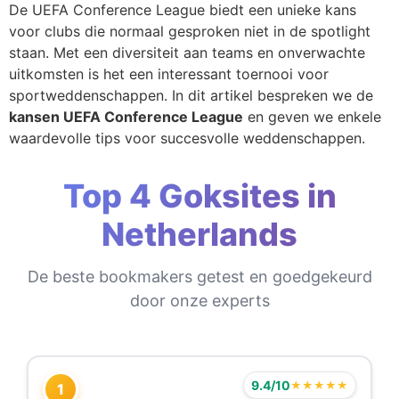
De UEFA Conference League biedt een unieke kans
voor clubs die normaal gesproken niet in de spotlight
staan. Met een diversiteit aan teams en onverwachte
uitkomsten is het een interessant toernooi voor
sportweddenschappen. In dit artikel bespreken we de
kansen UEFA Conference League
en geven we enkele
waardevolle tips voor succesvolle weddenschappen.
Top 4 Goksites in
Netherlands
De beste bookmakers getest en goedgekeurd
door onze experts
9.4/10
★★★★★
1