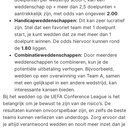
weddenschap op « meer dan 2,5 doelpunten »
aantrekkelijk zijn, met odds van ongeveer
2.00
.
Handicapweddenschappen:
Dit kan zeer lucratief
zijn. Stel dat een favoriet team met 1 doelpunt
start, je kunt wedden dat ze met meer dan 1
doelpunt winnen. De odds hiervoor kunnen rond
de
1.80
liggen.
Combinatieweddenschappen:
Door meerdere
weddenschappen te combineren, kun je de
potentiële uitbetaling verhogen. Bijvoorbeeld,
wedden op een overwinning van Team A, samen
met een gelijkspel in een andere wedstrijd, kan
interessante kansen bieden.
Bij het wedden op de UEFA Conference League is het
belangrijk om je bewust te zijn van de risico’s. De
resultaten kunnen onvoorspelbaar zijn, en zelfs de beste
teams kunnen verliezen van underdogs. Zorg ervoor dat
je altijd verantwoord wedden en nooit meer inzet dan je