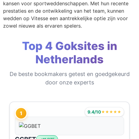
kansen voor sportweddenschappen. Met hun recente
prestaties en de ontwikkeling van het team, kunnen
wedden op Vitesse een aantrekkelijke optie zijn voor
zowel nieuwe als ervaren spelers.
Top 4 Goksites in
Netherlands
De beste bookmakers getest en goedgekeurd
door onze experts
9.4/10
★★★★★
1