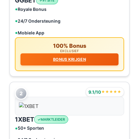
GGBET
#1 SITE
Royale Bonus
24/7 Ondersteuning
Mobiele App
100% Bonus
EXCLUSIEF
BONUS KRIJGEN
9.1/10
★★★★★
2
1XBET
MARKTLEIDER
50+ Sporten