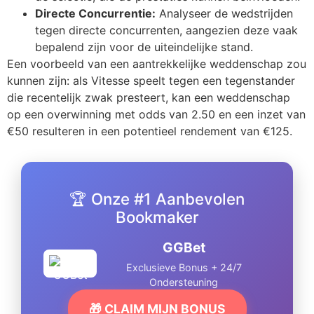
Directe Concurrentie:
Analyseer de wedstrijden
tegen directe concurrenten, aangezien deze vaak
bepalend zijn voor de uiteindelijke stand.
Een voorbeeld van een aantrekkelijke weddenschap zou
kunnen zijn: als Vitesse speelt tegen een tegenstander
die recentelijk zwak presteert, kan een weddenschap
op een overwinning met odds van 2.50 en een inzet van
€50 resulteren in een potentieel rendement van €125.
🏆 Onze #1 Aanbevolen
Bookmaker
GGBet
Exclusieve Bonus + 24/7
Ondersteuning
🎁 CLAIM MIJN BONUS