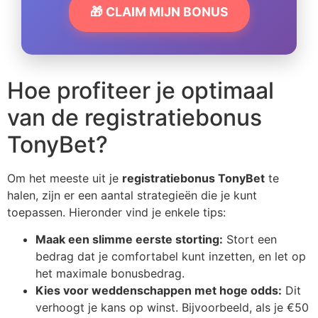
🎁 CLAIM MIJN BONUS
Hoe profiteer je optimaal
van de registratiebonus
TonyBet?
Om het meeste uit je
registratiebonus TonyBet
te
halen, zijn er een aantal strategieën die je kunt
toepassen. Hieronder vind je enkele tips:
Maak een slimme eerste storting:
Stort een
bedrag dat je comfortabel kunt inzetten, en let op
het maximale bonusbedrag.
Kies voor weddenschappen met hoge odds:
Dit
verhoogt je kans op winst. Bijvoorbeeld, als je €50