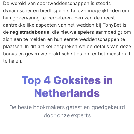
De wereld van sportweddenschappen is steeds
dynamischer en biedt spelers talloze mogelijkheden om
hun gokervaring te verbeteren. Een van de meest
aantrekkelijke aspecten van het wedden bij TonyBet is
de
registratiebonus
, die nieuwe spelers aanmoedigt om
zich aan te melden en hun eerste weddenschappen te
plaatsen. In dit artikel bespreken we de details van deze
bonus en geven we praktische tips om er het meeste uit
te halen.
Top 4 Goksites in
Netherlands
De beste bookmakers getest en goedgekeurd
door onze experts