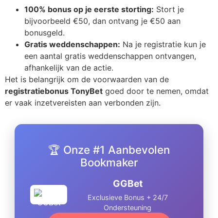
100% bonus op je eerste storting:
Stort je
bijvoorbeeld €50, dan ontvang je €50 aan
bonusgeld.
Gratis weddenschappen:
Na je registratie kun je
een aantal gratis weddenschappen ontvangen,
afhankelijk van de actie.
Het is belangrijk om de voorwaarden van de
registratiebonus TonyBet
goed door te nemen, omdat
er vaak inzetvereisten aan verbonden zijn.
🏆 Onze #1 Aanbevolen
Bookmaker
GGBet
Exclusieve Bonus + 24/7
Ondersteuning