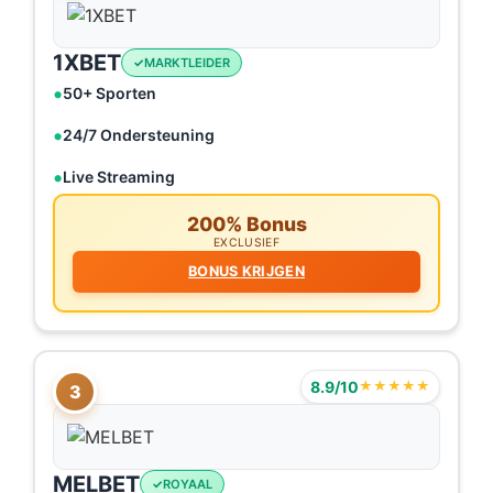
1XBET
MARKTLEIDER
50+ Sporten
24/7 Ondersteuning
Live Streaming
200% Bonus
EXCLUSIEF
BONUS KRIJGEN
8.9/10
★★★★★
3
MELBET
ROYAAL