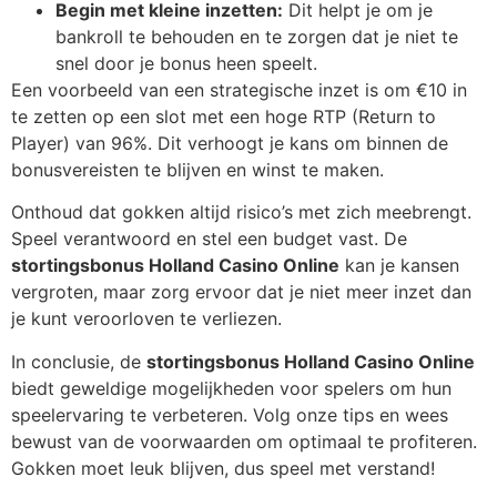
Begin met kleine inzetten:
Dit helpt je om je
bankroll te behouden en te zorgen dat je niet te
snel door je bonus heen speelt.
Een voorbeeld van een strategische inzet is om €10 in
te zetten op een slot met een hoge RTP (Return to
Player) van 96%. Dit verhoogt je kans om binnen de
bonusvereisten te blijven en winst te maken.
Onthoud dat gokken altijd risico’s met zich meebrengt.
Speel verantwoord en stel een budget vast. De
stortingsbonus Holland Casino Online
kan je kansen
vergroten, maar zorg ervoor dat je niet meer inzet dan
je kunt veroorloven te verliezen.
In conclusie, de
stortingsbonus Holland Casino Online
biedt geweldige mogelijkheden voor spelers om hun
speelervaring te verbeteren. Volg onze tips en wees
bewust van de voorwaarden om optimaal te profiteren.
Gokken moet leuk blijven, dus speel met verstand!