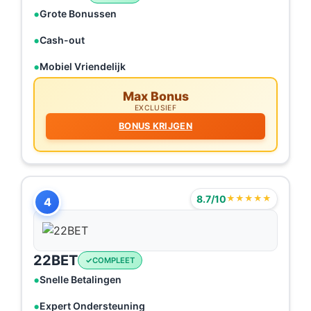
Grote Bonussen
Cash-out
Mobiel Vriendelijk
Max Bonus
EXCLUSIEF
BONUS KRIJGEN
8.7/10
★★★★★
4
22BET
COMPLEET
Snelle Betalingen
Expert Ondersteuning