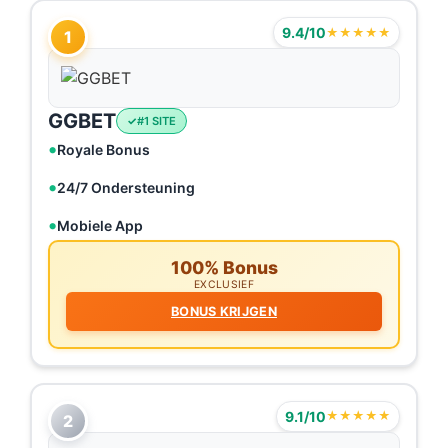
9.4/10
★★★★★
1
GGBET
#1 SITE
Royale Bonus
24/7 Ondersteuning
Mobiele App
100% Bonus
EXCLUSIEF
BONUS KRIJGEN
9.1/10
★★★★★
2