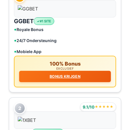
GGBET
#1 SITE
Royale Bonus
24/7 Ondersteuning
Mobiele App
100% Bonus
EXCLUSIEF
BONUS KRIJGEN
9.1/10
★★★★★
2