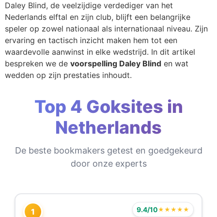
Daley Blind, de veelzijdige verdediger van het
Nederlands elftal en zijn club, blijft een belangrijke
speler op zowel nationaal als internationaal niveau. Zijn
ervaring en tactisch inzicht maken hem tot een
waardevolle aanwinst in elke wedstrijd. In dit artikel
bespreken we de
voorspelling Daley Blind
en wat
wedden op zijn prestaties inhoudt.
Top 4 Goksites in
Netherlands
De beste bookmakers getest en goedgekeurd
door onze experts
9.4/10
★★★★★
1