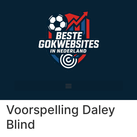
Voorspelling Daley
Blind