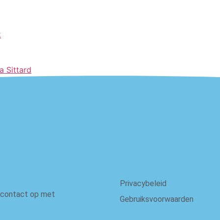
k
a Sittard
er ons
Wettelijk
Privacybeleid
contact op met
Gebruiksvoorwaarden