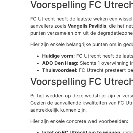
Voorspelling FC Utre
FC Utrecht heeft de laatste weken een wisselv
aanvallers zoals
Vangelis Pavlidis
, die het n
punten verzamelen om uit de degradatiezone t
Hier zijn enkele belangrijke punten om in ge
Huidige vorm:
FC Utrecht heeft de laats
ADO Den Haag:
Slechts 1 overwinning in
Thuisvoordeel:
FC Utrecht presteert be
Voorspelling FC Utrec
Bij het wedden op deze wedstrijd zijn er vers
Gezien de aanvallende kwaliteiten van FC U
aantrekkelijk kunnen zijn.
Hier zijn enkele concrete wed voorbeelden:
Inzet op FC Utrecht om te winnen:
Odds