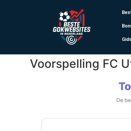
Bes
Bon
Gid
Voorspelling FC 
To
De be