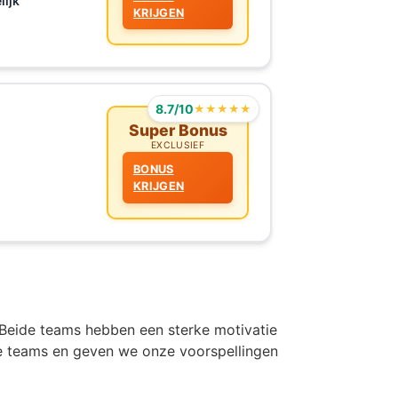
lijk
KRIJGEN
8.7/10
★★★★★
Super Bonus
EXCLUSIEF
BONUS
KRIJGEN
Beide teams hebben een sterke motivatie
ide teams en geven we onze voorspellingen