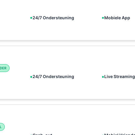
24/7 Ondersteuning
Mobiele App
DER
24/7 Ondersteuning
Live Streamin
L