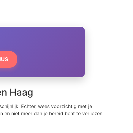
NUS
en Haag
hijnlijk. Echter, wees voorzichtig met je
n en niet meer dan je bereid bent te verliezen