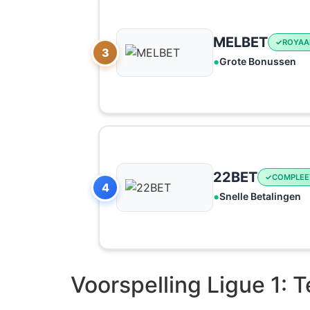
MELBET
ROYAA
3
Grote Bonussen
22BET
COMPLEE
4
Snelle Betalingen
Voorspelling Ligue 1: