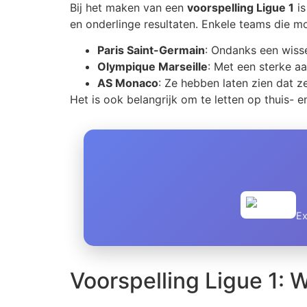
Bij het maken van een
voorspelling Ligue 1
is
en onderlinge resultaten. Enkele teams die m
Paris Saint-Germain
: Ondanks een wisse
Olympique Marseille
: Met een sterke a
AS Monaco
: Ze hebben laten zien dat z
Het is ook belangrijk om te letten op thuis- 
Ex
Voorspelling Ligue 1: 