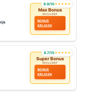
8.9/10
★★★★★
Max Bonus
EXCLUSIEF
BONUS
lijk
KRIJGEN
8.7/10
★★★★★
Super Bonus
EXCLUSIEF
BONUS
KRIJGEN