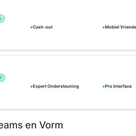
L
Cash-out
Mobiel Vriende
T
Expert Ondersteuning
Pro Interface
 Teams en Vorm