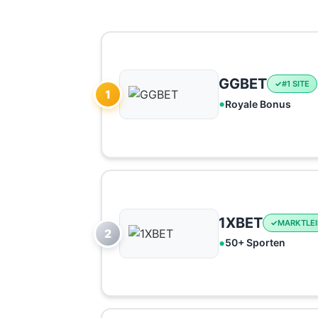
GGBET
#1 SITE
1
Royale Bonus
1XBET
MARKTLEI
2
50+ Sporten