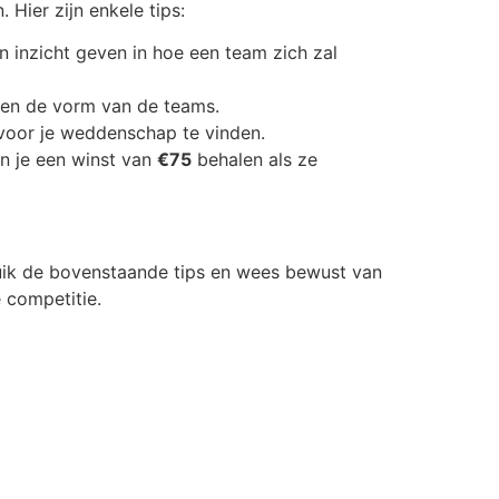
 Hier zijn enkele tips:
n inzicht geven in hoe een team zich zal
d en de vorm van de teams.
voor je weddenschap te vinden.
an je een winst van
€75
behalen als ze
uik de bovenstaande tips en wees bewust van
e competitie.