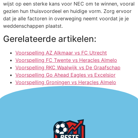
wijst op een sterke kans voor NEC om te winnen, vooral
gezien hun thuisvoordeel en huidige vorm. Zorg ervoor
dat je alle factoren in overweging neemt voordat je je
weddenschappen plaatst.
Gerelateerde artikelen:
Voorspelling AZ Alkmaar vs FC Utrecht
Voorspelling FC Twente vs Heracles Almelo
Voorspelling RKC Waalwijk vs De Graafschap
Voorspelling Go Ahead Eagles vs Excelsior
Voorspelling Groningen vs Heracles Almelo