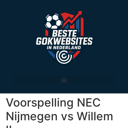
Voorspelling NEC
Nijmegen vs Willem