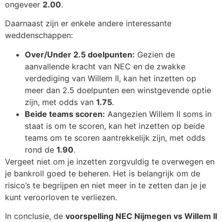
ongeveer
2.00
.
Daarnaast zijn er enkele andere interessante
weddenschappen:
Over/Under 2.5 doelpunten:
Gezien de
aanvallende kracht van NEC en de zwakke
verdediging van Willem II, kan het inzetten op
meer dan 2.5 doelpunten een winstgevende optie
zijn, met odds van
1.75
.
Beide teams scoren:
Aangezien Willem II soms in
staat is om te scoren, kan het inzetten op beide
teams om te scoren aantrekkelijk zijn, met odds
rond de
1.90
.
Vergeet niet om je inzetten zorgvuldig te overwegen en
je bankroll goed te beheren. Het is belangrijk om de
risico’s te begrijpen en niet meer in te zetten dan je je
kunt veroorloven te verliezen.
In conclusie, de
voorspelling NEC Nijmegen vs Willem II