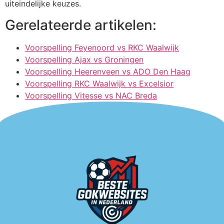
uiteindelijke keuzes.
Gerelateerde artikelen:
Voorspelling Feyenoord vs RKC Waalwijk
Voorspelling Ajax vs Groningen
Voorspelling Heerenveen vs ADO Den Haag
Voorspelling RKC Waalwijk vs Excelsior
Voorspelling Vitesse vs NAC Breda