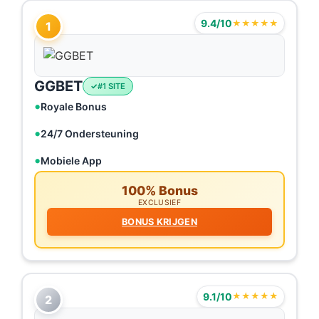
9.4/10
★★★★★
1
GGBET
#1 SITE
Royale Bonus
24/7 Ondersteuning
Mobiele App
100% Bonus
EXCLUSIEF
BONUS KRIJGEN
9.1/10
★★★★★
2