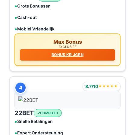
Grote Bonussen
Cash-out
Mobiel Vriendelijk
Max Bonus
EXCLUSIEF
BONUS KRIJGEN
8.7/10
★★★★★
4
22BET
COMPLEET
Snelle Betalingen
Expert Ondersteuning