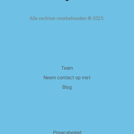
Alle rechten voorbehouden
©
2025.
over ons
Team
Neem contact op met
Blog
Wettelijk
Privacybeleid