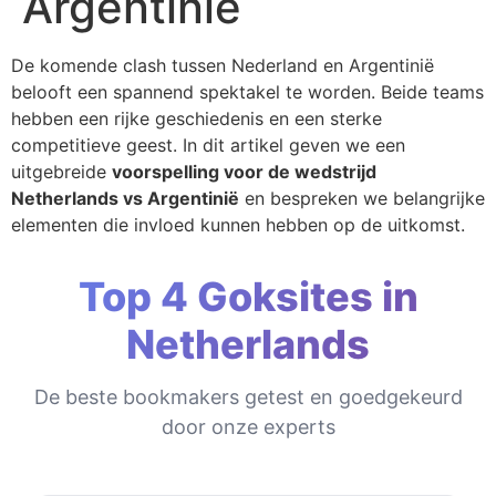
Argentinië
De komende clash tussen Nederland en Argentinië
belooft een spannend spektakel te worden. Beide teams
hebben een rijke geschiedenis en een sterke
competitieve geest. In dit artikel geven we een
uitgebreide
voorspelling voor de wedstrijd
Netherlands vs Argentinië
en bespreken we belangrijke
elementen die invloed kunnen hebben op de uitkomst.
Top 4 Goksites in
Netherlands
De beste bookmakers getest en goedgekeurd
door onze experts