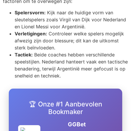
factoren om te overwegen zijn:
Spelersvorm:
Kijk naar de huidige vorm van
sleutelspelers zoals Virgil van Dijk voor Nederland
en Lionel Messi voor Argentinië.
Verletigingen:
Controleer welke spelers mogelijk
afwezig zijn door blessure; dit kan de uitkomst
sterk beïnvloeden.
Tactiek:
Beide coaches hebben verschillende
speelstijlen. Nederland hanteert vaak een tactische
benadering, terwijl Argentinië meer gefocust is op
snelheid en techniek.
🏆 Onze #1 Aanbevolen
Bookmaker
GGBet