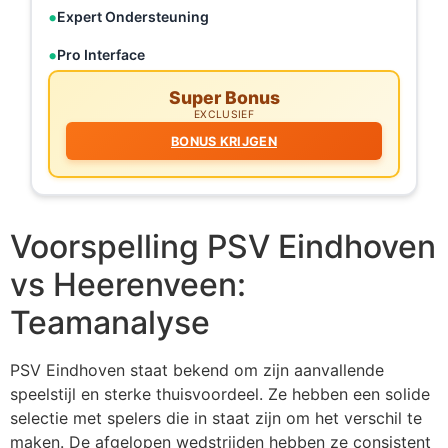
Expert Ondersteuning
Pro Interface
Super Bonus
EXCLUSIEF
BONUS KRIJGEN
Voorspelling PSV Eindhoven
vs Heerenveen:
Teamanalyse
PSV Eindhoven staat bekend om zijn aanvallende
speelstijl en sterke thuisvoordeel. Ze hebben een solide
selectie met spelers die in staat zijn om het verschil te
maken. De afgelopen wedstrijden hebben ze consistent