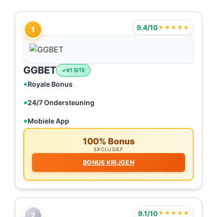
9.4/10
★★★★★
1
GGBET
#1 SITE
Royale Bonus
24/7 Ondersteuning
Mobiele App
100% Bonus
EXCLUSIEF
BONUS KRIJGEN
9.1/10
★★★★★
2