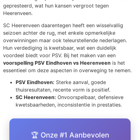
gepresteerd, wat hun kansen vergroot tegen
Heerenveen.
SC Heerenveen daarentegen heeft een wisselvallig
seizoen achter de rug, met enkele opmerkelijke
overwinningen maar ook teleurstellende nederlagen.
Hun verdediging is kwetsbaar, wat een duidelijk
voordeel biedt voor PSV. Bij het maken van een
voorspelling PSV Eindhoven vs Heerenveen
is het
essentieel om deze aspecten in overweging te nemen.
PSV Eindhoven:
Sterke aanval, goede
thuisresultaten, recente vorm is positief.
SC Heerenveen:
Onvoorspelbaar, defensieve
kwetsbaarheden, inconsistentie in prestaties.
🏆 Onze #1 Aanbevolen