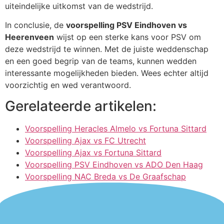
uiteindelijke uitkomst van de wedstrijd.
In conclusie, de
voorspelling PSV Eindhoven vs
Heerenveen
wijst op een sterke kans voor PSV om
deze wedstrijd te winnen. Met de juiste weddenschap
en een goed begrip van de teams, kunnen wedden
interessante mogelijkheden bieden. Wees echter altijd
voorzichtig en wed verantwoord.
Gerelateerde artikelen:
Voorspelling Heracles Almelo vs Fortuna Sittard
Voorspelling Ajax vs FC Utrecht
Voorspelling Ajax vs Fortuna Sittard
Voorspelling PSV Eindhoven vs ADO Den Haag
Voorspelling NAC Breda vs De Graafschap