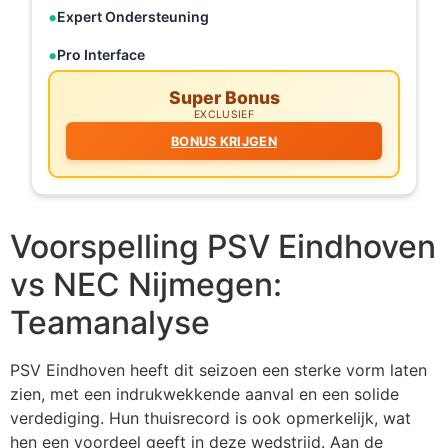
Expert Ondersteuning
Pro Interface
Super Bonus
EXCLUSIEF
BONUS KRIJGEN
Voorspelling PSV Eindhoven
vs NEC Nijmegen:
Teamanalyse
PSV Eindhoven heeft dit seizoen een sterke vorm laten
zien, met een indrukwekkende aanval en een solide
verdediging. Hun thuisrecord is ook opmerkelijk, wat
hen een voordeel geeft in deze wedstrijd. Aan de