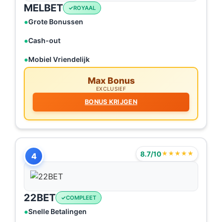
MELBET
ROYAAL
Grote Bonussen
Cash-out
Mobiel Vriendelijk
Max Bonus
EXCLUSIEF
BONUS KRIJGEN
8.7/10
★★★★★
4
22BET
COMPLEET
Snelle Betalingen