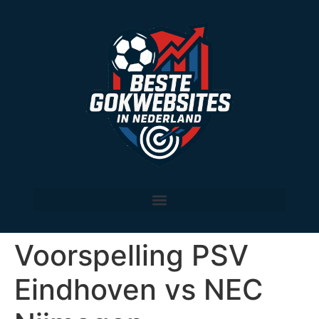
Voorspelling PSV
Eindhoven vs NEC