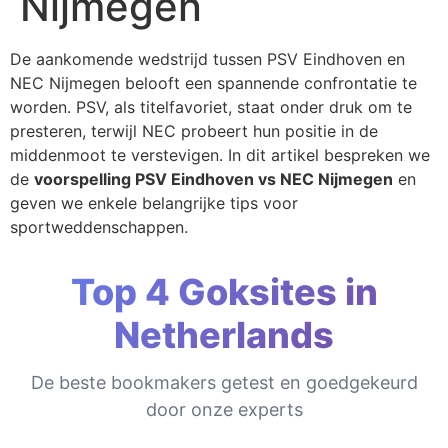
Nijmegen
De aankomende wedstrijd tussen PSV Eindhoven en
NEC Nijmegen belooft een spannende confrontatie te
worden. PSV, als titelfavoriet, staat onder druk om te
presteren, terwijl NEC probeert hun positie in de
middenmoot te verstevigen. In dit artikel bespreken we
de
voorspelling PSV Eindhoven vs NEC Nijmegen
en
geven we enkele belangrijke tips voor
sportweddenschappen.
Top 4 Goksites in
Netherlands
De beste bookmakers getest en goedgekeurd
door onze experts