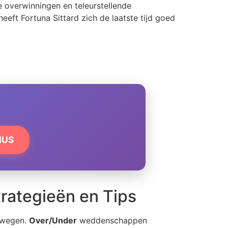
 overwinningen en teleurstellende
eeft Fortuna Sittard zich de laatste tijd goed
NUS
trategieën en Tips
erwegen.
Over/Under
weddenschappen