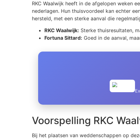
RKC Waalwijk heeft in de afgelopen weken een
nederlagen. Hun thuisvoordeel kan echter een 
hersteld, met een sterke aanval die regelmat
RKC Waalwijk:
Sterke thuisresultaten, m
Fortuna Sittard:
Goed in de aanval, maa
Ex
Voorspelling RKC Waalw
Bij het plaatsen van weddenschappen op deze 