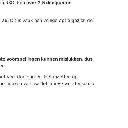
van RKC. Een
over 2,5 doelpunten
1.75
. Dit is vaak een veilige optie gezien de
ste voorspellingen kunnen mislukken, dus
en.
met veel doelpunten. Het inzetten op
or het maken van uw definitieve weddenschap.