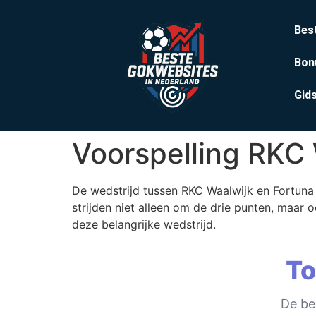
Bes
Bon
Gid
Voorspelling RKC 
De wedstrijd tussen RKC Waalwijk en Fortuna 
strijden niet alleen om de drie punten, maar 
deze belangrijke wedstrijd.
To
De be