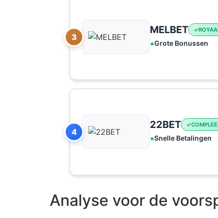
MELBET
ROYAA
3
Grote Bonussen
22BET
COMPLEE
4
Snelle Betalingen
Analyse voor de voors