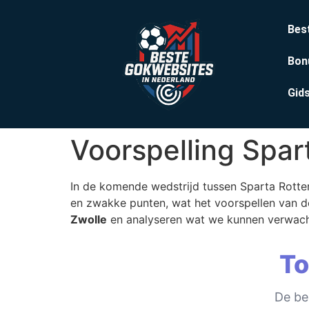
Bes
Bon
Gid
Voorspelling Spar
In de komende wedstrijd tussen Sparta Rott
en zwakke punten, wat het voorspellen van 
Zwolle
en analyseren wat we kunnen verwach
To
De be