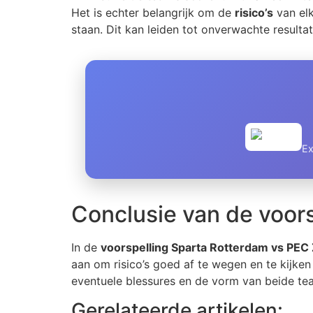
Het is echter belangrijk om de
risico’s
van elk
staan. Dit kan leiden tot onverwachte resultat
Ex
Conclusie van de voor
In de
voorspelling Sparta Rotterdam vs PEC
aan om risico’s goed af te wegen en te kijk
eventuele blessures en de vorm van beide t
Gerelateerde artikelen: