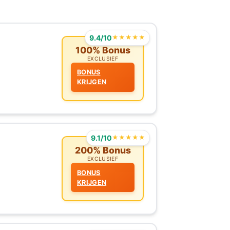
9.4/10
★★★★★
100% Bonus
EXCLUSIEF
BONUS
KRIJGEN
9.1/10
★★★★★
200% Bonus
EXCLUSIEF
BONUS
g
KRIJGEN