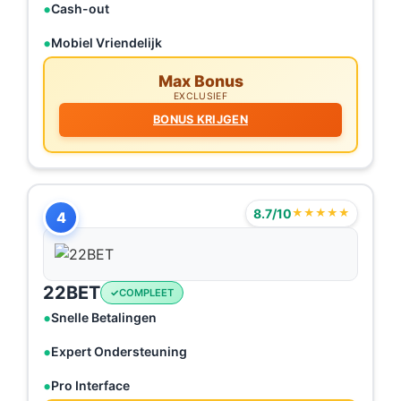
Cash-out
Mobiel Vriendelijk
Max Bonus
EXCLUSIEF
BONUS KRIJGEN
8.7/10
★★★★★
4
22BET
COMPLEET
Snelle Betalingen
Expert Ondersteuning
Pro Interface