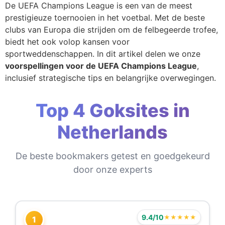
De UEFA Champions League is een van de meest
prestigieuze toernooien in het voetbal. Met de beste
clubs van Europa die strijden om de felbegeerde trofee,
biedt het ook volop kansen voor
sportweddenschappen. In dit artikel delen we onze
voorspellingen voor de UEFA Champions League
,
inclusief strategische tips en belangrijke overwegingen.
Top 4 Goksites in
Netherlands
De beste bookmakers getest en goedgekeurd
door onze experts
9.4/10
★★★★★
1