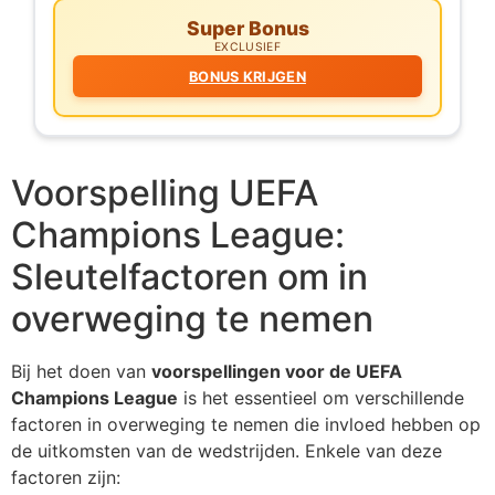
Super Bonus
EXCLUSIEF
BONUS KRIJGEN
Voorspelling UEFA
Champions League:
Sleutelfactoren om in
overweging te nemen
Bij het doen van
voorspellingen voor de UEFA
Champions League
is het essentieel om verschillende
factoren in overweging te nemen die invloed hebben op
de uitkomsten van de wedstrijden. Enkele van deze
factoren zijn: