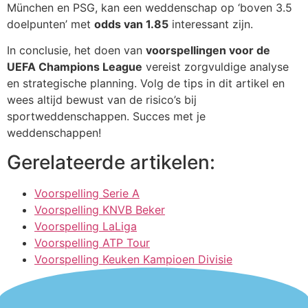
München en PSG, kan een weddenschap op ‘boven 3.5
doelpunten’ met
odds van 1.85
interessant zijn.
In conclusie, het doen van
voorspellingen voor de
UEFA Champions League
vereist zorgvuldige analyse
en strategische planning. Volg de tips in dit artikel en
wees altijd bewust van de risico’s bij
sportweddenschappen. Succes met je
weddenschappen!
Gerelateerde artikelen:
Voorspelling Serie A
Voorspelling KNVB Beker
Voorspelling LaLiga
Voorspelling ATP Tour
Voorspelling Keuken Kampioen Divisie