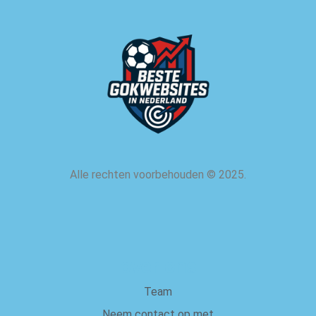
Alle rechten voorbehouden
©
2025.
over ons
Team
Neem contact op met