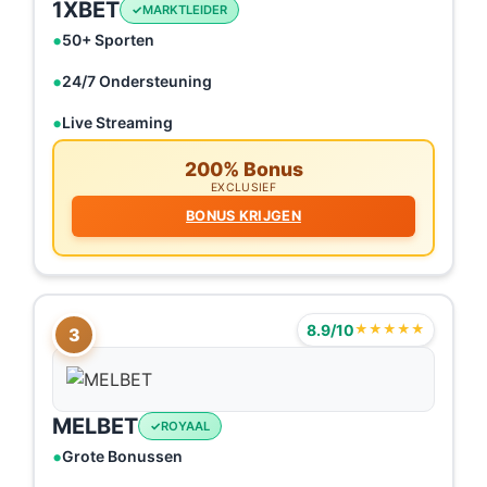
1XBET
MARKTLEIDER
50+ Sporten
24/7 Ondersteuning
Live Streaming
200% Bonus
EXCLUSIEF
BONUS KRIJGEN
8.9/10
★★★★★
3
MELBET
ROYAAL
Grote Bonussen