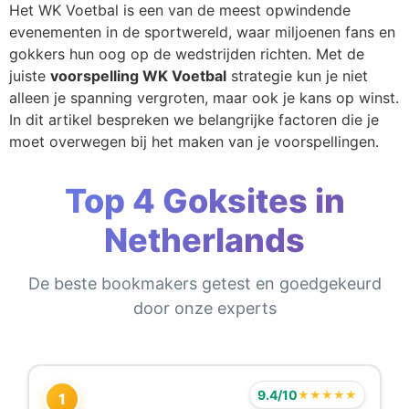
Het WK Voetbal is een van de meest opwindende
evenementen in de sportwereld, waar miljoenen fans en
gokkers hun oog op de wedstrijden richten. Met de
juiste
voorspelling WK Voetbal
strategie kun je niet
alleen je spanning vergroten, maar ook je kans op winst.
In dit artikel bespreken we belangrijke factoren die je
moet overwegen bij het maken van je voorspellingen.
Top 4 Goksites in
Netherlands
De beste bookmakers getest en goedgekeurd
door onze experts
9.4/10
★★★★★
1