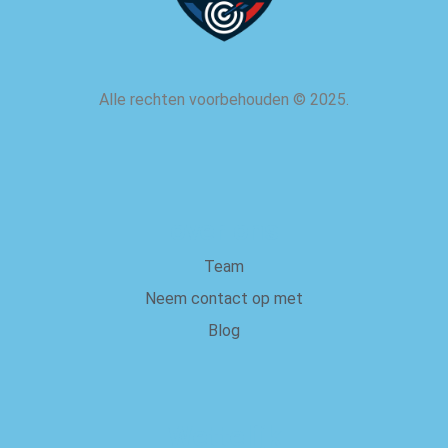
Alle rechten voorbehouden
©
2025.
over ons
Team
Neem contact op met
Blog
Wettelijk