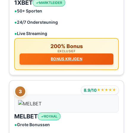
1XBET
MARKTLEIDER
50+ Sporten
24/7 Ondersteuning
Live Streaming
200% Bonus
EXCLUSIEF
BONUS KRIJGEN
8.9/10
★★★★★
3
MELBET
ROYAAL
Grote Bonussen