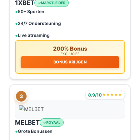
1XBET
MARKTLEIDER
50+ Sporten
24/7 Ondersteuning
Live Streaming
200% Bonus
EXCLUSIEF
BONUS KRIJGEN
8.9/10
★★★★★
3
MELBET
ROYAAL
Grote Bonussen