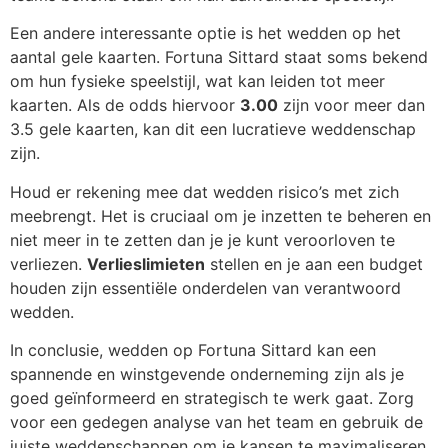
Een andere interessante optie is het wedden op het
aantal gele kaarten. Fortuna Sittard staat soms bekend
om hun fysieke speelstijl, wat kan leiden tot meer
kaarten. Als de odds hiervoor
3.00
zijn voor meer dan
3.5 gele kaarten, kan dit een lucratieve weddenschap
zijn.
Houd er rekening mee dat wedden risico’s met zich
meebrengt. Het is cruciaal om je inzetten te beheren en
niet meer in te zetten dan je je kunt veroorloven te
verliezen.
Verlieslimieten
stellen en je aan een budget
houden zijn essentiële onderdelen van verantwoord
wedden.
In conclusie, wedden op Fortuna Sittard kan een
spannende en winstgevende onderneming zijn als je
goed geïnformeerd en strategisch te werk gaat. Zorg
voor een gedegen analyse van het team en gebruik de
juiste weddenschappen om je kansen te maximaliseren.