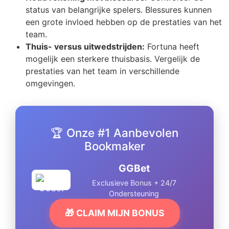
status van belangrijke spelers. Blessures kunnen
een grote invloed hebben op de prestaties van het
team.
Thuis- versus uitwedstrijden:
Fortuna heeft
mogelijk een sterkere thuisbasis. Vergelijk de
prestaties van het team in verschillende
omgevingen.
🏆 Onze #1 Aanbevolen
Bookmaker
GGBet
Exclusieve Bonus + 24/7
Ondersteuning
🎁 CLAIM MIJN BONUS