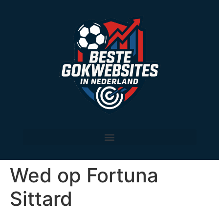
Wed op Fortuna
Sittard