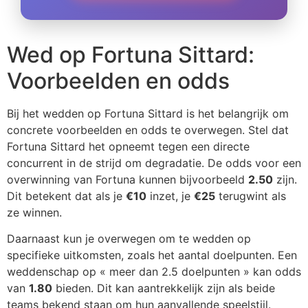
Wed op Fortuna Sittard:
Voorbeelden en odds
Bij het wedden op Fortuna Sittard is het belangrijk om
concrete voorbeelden en odds te overwegen. Stel dat
Fortuna Sittard het opneemt tegen een directe
concurrent in de strijd om degradatie. De odds voor een
overwinning van Fortuna kunnen bijvoorbeeld
2.50
zijn.
Dit betekent dat als je
€10
inzet, je
€25
terugwint als
ze winnen.
Daarnaast kun je overwegen om te wedden op
specifieke uitkomsten, zoals het aantal doelpunten. Een
weddenschap op « meer dan 2.5 doelpunten » kan odds
van
1.80
bieden. Dit kan aantrekkelijk zijn als beide
teams bekend staan om hun aanvallende speelstijl.