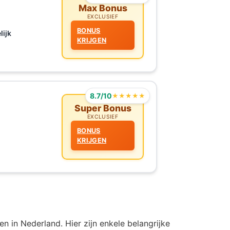
Max Bonus
EXCLUSIEF
BONUS
lijk
KRIJGEN
8.7/10
★★★★★
Super Bonus
EXCLUSIEF
BONUS
KRIJGEN
in Nederland. Hier zijn enkele belangrijke