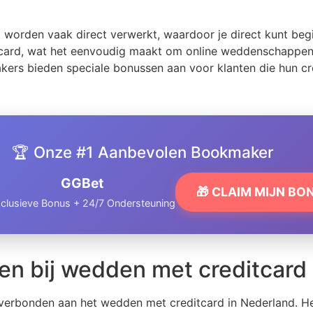
 worden vaak direct verwerkt, waardoor je direct kunt be
ard, wat het eenvoudig maakt om online weddenschappen 
s bieden speciale bonussen aan voor klanten die hun cre
🏆 Onze #1 Aanbevolen Bookmaker
GGBet
🎁 CLAIM MIJN BO
clusieve Bonus + 24/7 Ondersteuning
gen bij wedden met creditcard
erbonden aan het wedden met creditcard in Nederland. Het 