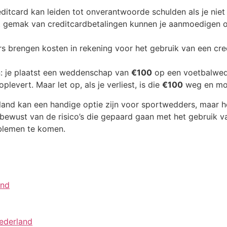
ditcard kan leiden tot onverantwoorde schulden als je niet
t gemak van creditcardbetalingen kunnen je aanmoedigen o
rengen kosten in rekening voor het gebruik van een credi
: je plaatst een weddenschap van
€100
op een voetbalwed
levert. Maar let op, als je verliest, is die
€100
weg en moe
land kan een handige optie zijn voor sportwedders, maar h
bewust van de risico’s die gepaard gaan met het gebruik van
oblemen te komen.
and
ederland