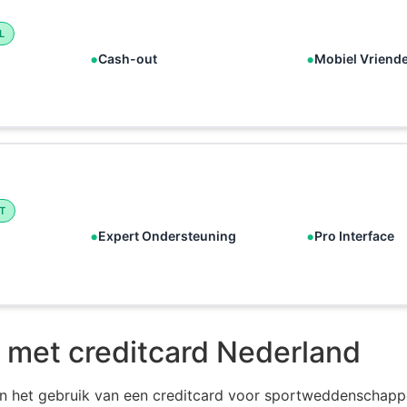
L
Cash-out
Mobiel Vriende
T
Expert Ondersteuning
Pro Interface
 met creditcard Nederland
 het gebruik van een creditcard voor sportweddenschappen 