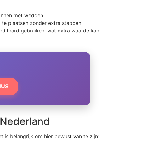
ginnen met wedden.
te plaatsen zonder extra stappen.
ditcard gebruiken, wat extra waarde kan
NUS
 Nederland
is belangrijk om hier bewust van te zijn: