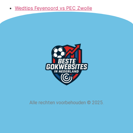
Wedtips Feyenoord vs PEC Zwolle
Alle rechten voorbehouden
©
2025.