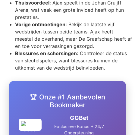
Thuisvoordeel:
Ajax speelt in de Johan Cruijff
Arena, wat vaak een grote invloed heeft op hun
prestaties.
Vorige ontmoetingen:
Bekijk de laatste vijf
wedstrijden tussen beide teams. Ajax heeft
meestal de overhand, maar De Graafschap heeft af
en toe voor verrassingen gezorgd.
Blessures en schorsingen:
Controleer de status
van sleutelspelers, want blessures kunnen de
uitkomst van de wedstrijd beïnvloeden.
🏆 Onze #1 Aanbevolen
Bookmaker
GGBet
Exclusieve Bonus + 24/7
Ondersteuning