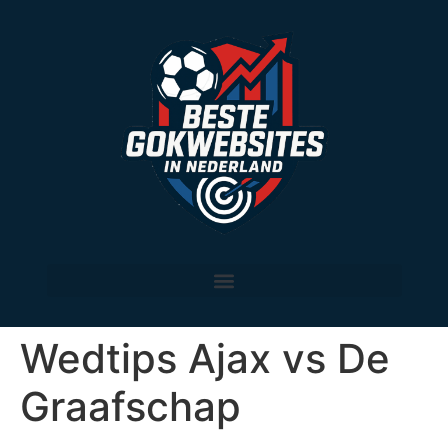
Wedtips Ajax vs De
Graafschap