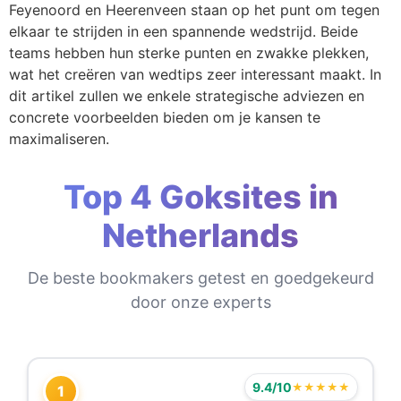
Feyenoord en Heerenveen staan op het punt om tegen
elkaar te strijden in een spannende wedstrijd. Beide
teams hebben hun sterke punten en zwakke plekken,
wat het creëren van wedtips zeer interessant maakt. In
dit artikel zullen we enkele strategische adviezen en
concrete voorbeelden bieden om je kansen te
maximaliseren.
Top 4 Goksites in
Netherlands
De beste bookmakers getest en goedgekeurd
door onze experts
9.4/10
★★★★★
1