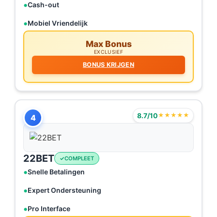
Cash-out
Mobiel Vriendelijk
Max Bonus
EXCLUSIEF
BONUS KRIJGEN
8.7/10
★★★★★
4
22BET
COMPLEET
Snelle Betalingen
Expert Ondersteuning
Pro Interface