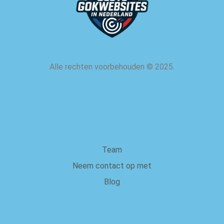
Alle rechten voorbehouden
©
2025.
over ons
Team
Neem contact op met
Blog