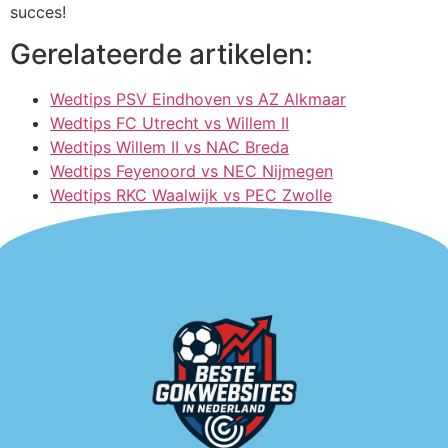
succes!
Gerelateerde artikelen:
Wedtips PSV Eindhoven vs AZ Alkmaar
Wedtips FC Utrecht vs Willem II
Wedtips Willem II vs NAC Breda
Wedtips Feyenoord vs NEC Nijmegen
Wedtips RKC Waalwijk vs PEC Zwolle