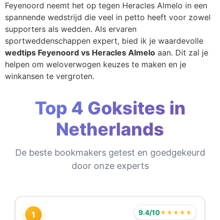
Feyenoord neemt het op tegen Heracles Almelo in een
spannende wedstrijd die veel in petto heeft voor zowel
supporters als wedden. Als ervaren
sportweddenschappen expert, bied ik je waardevolle
wedtips Feyenoord vs Heracles Almelo
aan. Dit zal je
helpen om weloverwogen keuzes te maken en je
winkansen te vergroten.
Top 4 Goksites in
Netherlands
De beste bookmakers getest en goedgekeurd
door onze experts
9.4/10
★★★★★
1