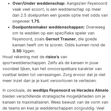
Over/Under weddenschap:
Aangezien Feyenoord
vaak veel scoort, is een weddenschap op meer
dan 2.5 doelpunten een goede optie met odds van
ongeveer
1.75
.
Doelpuntenmaker weddenschappen:
Overweeg
om te wedden op een specifieke speler van
Feyenoord, zoals
Gernot Trauner
, die goede
kansen heeft om te scoren. Odds kunnen rond de
3.50
liggen.
Houd rekening met de
risico’s
van
sportweddenschappen. Zelfs als de kansen in jouw
voordeel lijken, kan het onvoorspelbare karakter van
voetbal leiden tot verrassingen. Zorg ervoor dat je niet
meer inzet dan je je kunt veroorloven te verliezen.
In conclusie, de
wedtips Feyenoord vs Heracles Almelo
bieden verschillende strategische mogelijkheden om je
kansen te maximaliseren. Wees bewust van de vorm van
de teams en kies je weddenschappen zorgvuldig. Veel