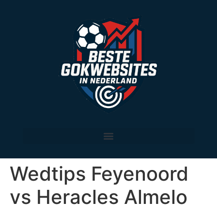
Wedtips Feyenoord
vs Heracles Almelo