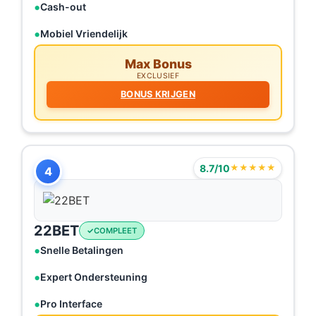
Cash-out
Mobiel Vriendelijk
Max Bonus
EXCLUSIEF
BONUS KRIJGEN
8.7/10
★★★★★
4
22BET
COMPLEET
Snelle Betalingen
Expert Ondersteuning
Pro Interface