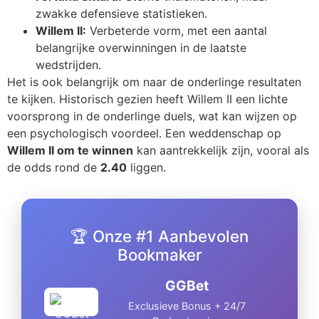
zwakke defensieve statistieken.
Willem II:
Verbeterde vorm, met een aantal
belangrijke overwinningen in de laatste
wedstrijden.
Het is ook belangrijk om naar de onderlinge resultaten
te kijken. Historisch gezien heeft Willem II een lichte
voorsprong in de onderlinge duels, wat kan wijzen op
een psychologisch voordeel. Een weddenschap op
Willem II om te winnen
kan aantrekkelijk zijn, vooral als
de odds rond de
2.40
liggen.
🏆 Onze #1 Aanbevolen
Bookmaker
GGBet
Exclusieve Bonus + 24/7