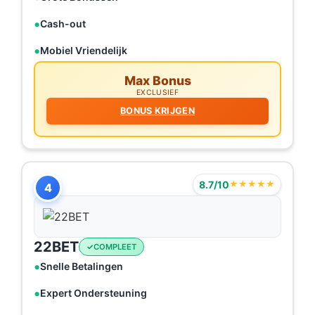
Cash-out
Mobiel Vriendelijk
Max Bonus
EXCLUSIEF
BONUS KRIJGEN
8.7/10
★★★★★
4
22BET
COMPLEET
Snelle Betalingen
Expert Ondersteuning