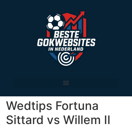
Wedtips Fortuna
Sittard vs Willem II