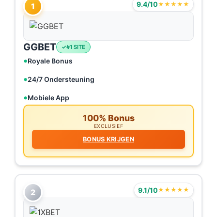
9.4/10
★★★★★
1
GGBET
#1 SITE
Royale Bonus
24/7 Ondersteuning
Mobiele App
100% Bonus
EXCLUSIEF
BONUS KRIJGEN
9.1/10
★★★★★
2