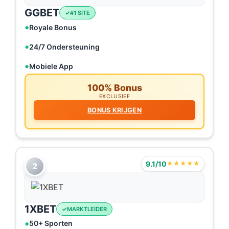
GGBET
#1 SITE
Royale Bonus
24/7 Ondersteuning
Mobiele App
100% Bonus
EXCLUSIEF
BONUS KRIJGEN
9.1/10
★★★★★
2
1XBET
MARKTLEIDER
50+ Sporten