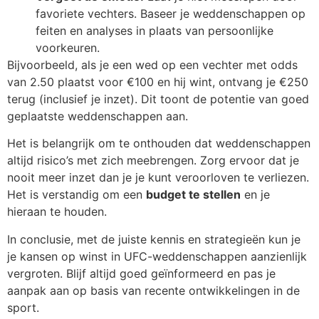
favoriete vechters. Baseer je weddenschappen op
feiten en analyses in plaats van persoonlijke
voorkeuren.
Bijvoorbeeld, als je een wed op een vechter met odds
van 2.50 plaatst voor €100 en hij wint, ontvang je €250
terug (inclusief je inzet). Dit toont de potentie van goed
geplaatste weddenschappen aan.
Het is belangrijk om te onthouden dat weddenschappen
altijd risico’s met zich meebrengen. Zorg ervoor dat je
nooit meer inzet dan je je kunt veroorloven te verliezen.
Het is verstandig om een
budget te stellen
en je
hieraan te houden.
In conclusie, met de juiste kennis en strategieën kun je
je kansen op winst in UFC-weddenschappen aanzienlijk
vergroten. Blijf altijd goed geïnformeerd en pas je
aanpak aan op basis van recente ontwikkelingen in de
sport.