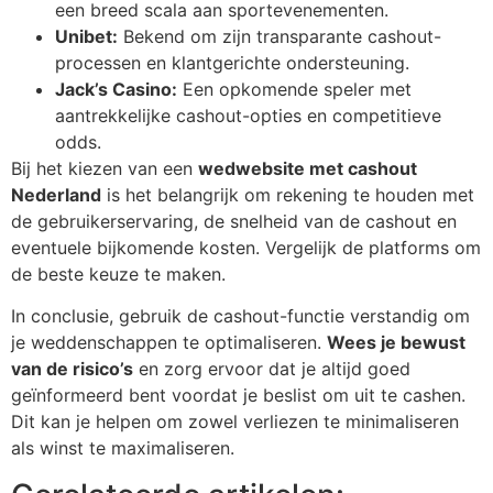
een breed scala aan sportevenementen.
Unibet:
Bekend om zijn transparante cashout-
processen en klantgerichte ondersteuning.
Jack’s Casino:
Een opkomende speler met
aantrekkelijke cashout-opties en competitieve
odds.
Bij het kiezen van een
wedwebsite met cashout
Nederland
is het belangrijk om rekening te houden met
de gebruikerservaring, de snelheid van de cashout en
eventuele bijkomende kosten. Vergelijk de platforms om
de beste keuze te maken.
In conclusie, gebruik de cashout-functie verstandig om
je weddenschappen te optimaliseren.
Wees je bewust
van de risico’s
en zorg ervoor dat je altijd goed
geïnformeerd bent voordat je beslist om uit te cashen.
Dit kan je helpen om zowel verliezen te minimaliseren
als winst te maximaliseren.