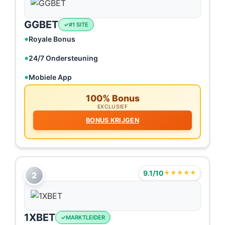
GGBET
#1 SITE
Royale Bonus
24/7 Ondersteuning
Mobiele App
100% Bonus
EXCLUSIEF
BONUS KRIJGEN
9.1/10
★★★★★
2
1XBET
MARKTLEIDER