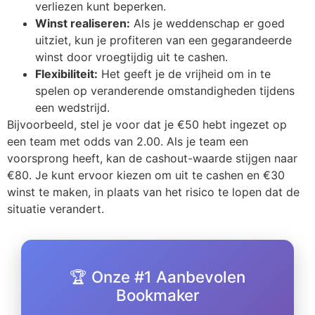
verliezen kunt beperken.
Winst realiseren:
Als je weddenschap er goed
uitziet, kun je profiteren van een gegarandeerde
winst door vroegtijdig uit te cashen.
Flexibiliteit:
Het geeft je de vrijheid om in te
spelen op veranderende omstandigheden tijdens
een wedstrijd.
Bijvoorbeeld, stel je voor dat je €50 hebt ingezet op
een team met odds van 2.00. Als je team een
voorsprong heeft, kan de cashout-waarde stijgen naar
€80. Je kunt ervoor kiezen om uit te cashen en €30
winst te maken, in plaats van het risico te lopen dat de
situatie verandert.
🏆 Onze #1 Aanbevolen
Bookmaker