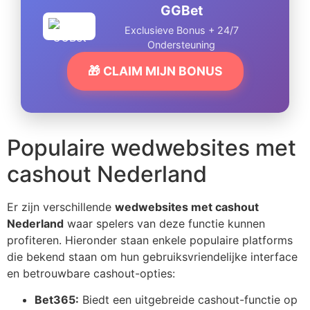
GGBet
Exclusieve Bonus + 24/7
Ondersteuning
🎁 CLAIM MIJN BONUS
Populaire wedwebsites met
cashout Nederland
Er zijn verschillende
wedwebsites met cashout
Nederland
waar spelers van deze functie kunnen
profiteren. Hieronder staan enkele populaire platforms
die bekend staan om hun gebruiksvriendelijke interface
en betrouwbare cashout-opties:
Bet365:
Biedt een uitgebreide cashout-functie op