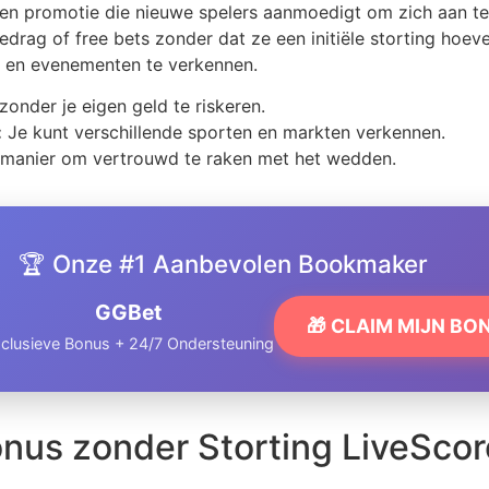
en promotie die nieuwe spelers aanmoedigt om zich aan te 
rag of free bets zonder dat ze een initiële storting hoeve
 en evenementen te verkennen.
onder je eigen geld te riskeren.
:
Je kunt verschillende sporten en markten verkennen.
 manier om vertrouwd te raken met het wedden.
🏆 Onze #1 Aanbevolen Bookmaker
GGBet
🎁 CLAIM MIJN BO
clusieve Bonus + 24/7 Ondersteuning
onus zonder Storting LiveScor