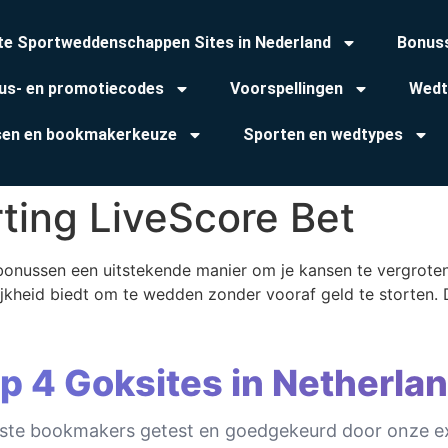
te Sportweddenschappen Sites in Nederland
Bonus
us- en promotiecodes
Voorspellingen
Wedt
sen en bookmakerkeuze
Sporten en wedtypes
ting LiveScore Bet
onussen een uitstekende manier om je kansen te vergroten.
ijkheid biedt om te wedden zonder vooraf geld te storten. D
p 4 Goksites in Netherla
ste bookmakers getest en goedgekeurd door onze e