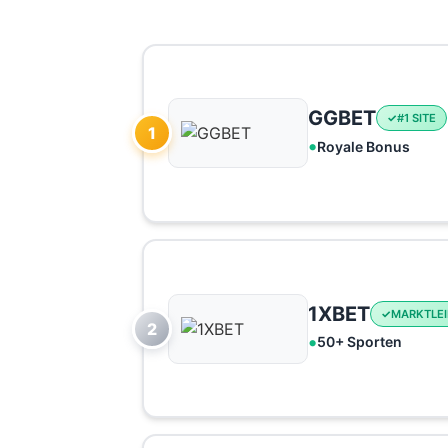
GGBET
#1 SITE
1
Royale Bonus
1XBET
MARKTLEI
2
50+ Sporten