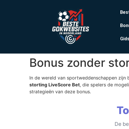
Bes
Bon
Gid
Bonus zonder stor
In de wereld van sportweddenschappen zijn b
storting LiveScore Bet
, die spelers de mogel
strategieën van deze bonus.
To
De be