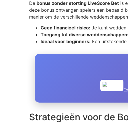
De
bonus zonder storting LiveScore Bet
is e
deze bonus ontvangen spelers een bepaald bed
manier om de verschillende weddenschappen
Geen financieel risico:
Je kunt wedden z
Toegang tot diverse weddenschappen
Ideaal voor beginners:
Een uitstekende
Ex
Strategieën voor de B