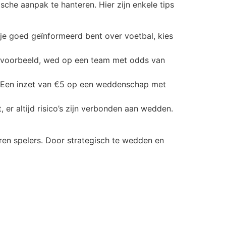
ische aanpak te hanteren. Hier zijn enkele tips
 je goed geïnformeerd bent over voetbal, kies
jvoorbeeld, wed op een team met odds van
n. Een inzet van €5 op een weddenschap met
t, er altijd risico’s zijn verbonden aan wedden.
ren spelers. Door strategisch te wedden en