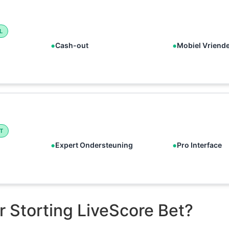
L
Cash-out
Mobiel Vriende
T
Expert Ondersteuning
Pro Interface
r Storting LiveScore Bet?